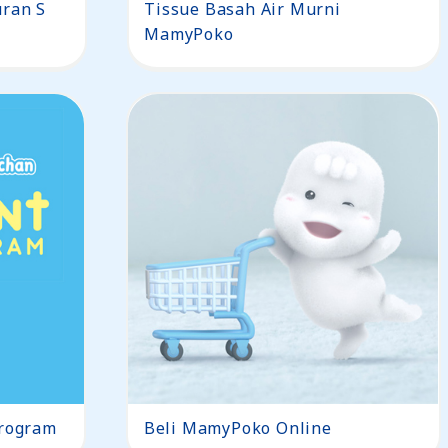
uran S
Tissue Basah Air Murni
MamyPoko
Program
Beli MamyPoko Online