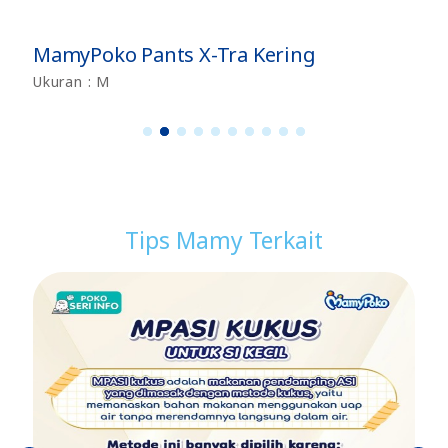
MamyPoko Pants X-Tra Kering
Ukuran : M
1
2
3
4
5
6
7
8
9
1
0
Tips Mamy Terkait