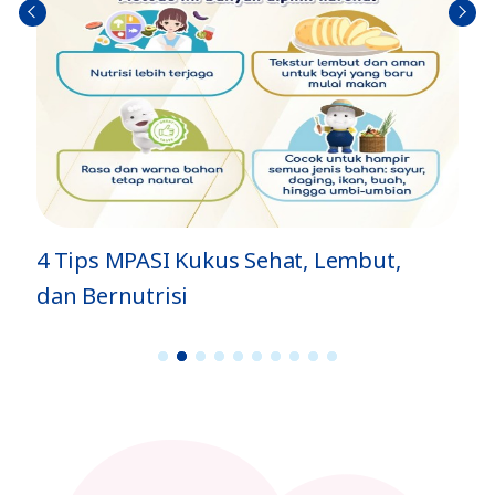
前へ
次へ
4 Tips MPASI Kukus Sehat, Lembut,
dan Bernutrisi
1
2
3
4
5
6
7
8
9
1
0