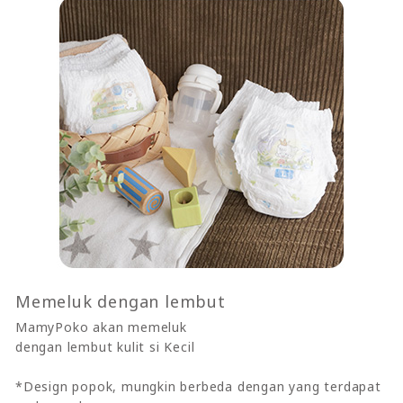
Memeluk dengan lembut
MamyPoko akan memeluk
dengan lembut kulit si Kecil
*Design popok, mungkin berbeda dengan yang terdapat