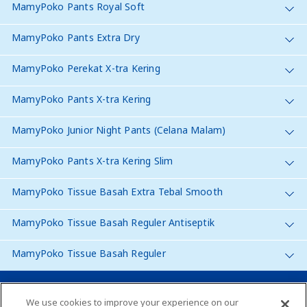
MamyPoko Pants Royal Soft
MamyPoko Pants Extra Dry
MamyPoko Perekat X-tra Kering
MamyPoko Pants X-tra Kering
MamyPoko Junior Night Pants (Celana Malam)
MamyPoko Pants X-tra Kering Slim
MamyPoko Tissue Basah Extra Tebal Smooth
MamyPoko Tissue Basah Reguler Antiseptik
MamyPoko Tissue Basah Reguler
Indonesia
We use cookies to improve your experience on our