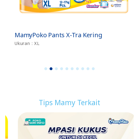
MamyPoko Pants X-Tra Kering
Ukuran : XL
1
2
3
4
5
6
7
8
9
1
0
Tips Mamy Terkait