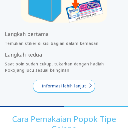
Langkah pertama
Temukan stiker di sisi bagian dalam kemasan
Langkah kedua
Saat poin sudah cukup, tukarkan dengan hadiah
Pokojang lucu sesuai keinginan
Informasi lebih lanjut
Cara Pemakaian Popok Tipe