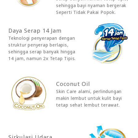
sehingga bayi nyaman bergerak
Seperti Tidak Pakai Popok.
Daya Serap 14 Jam
Teknologi penyerapan dengan
struktur penyerap berlapis,
sehingga serap banyak hingga
14 jam, namun 2x Tetap Tipis.
Coconut Oil
Skin Care alami, perlindungan
makin lembut untuk kulit bayi
tetap sehat lembut terawat.
Sirkulasi Udara