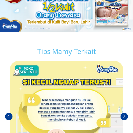
Tips Mamy Terkait
Sebel
Berik
umn
utny
ya
a