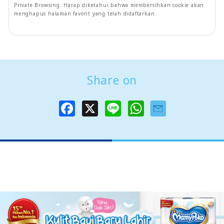
Private Browsing. Harap diketahui bahwa membersihkan cookie akan
menghapus halaman favorit yang telah didaftarkan.
Share on
F
X
L
W
a
i
h
c
n
a
e
e
t
b
s
o
A
o
p
k
p