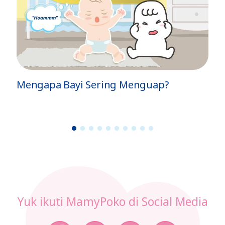
Mengapa Bayi Sering Menguap?
Se
P
1
2
3
4
5
6
7
8
9
1
0
Yuk ikuti MamyPoko di Social Media