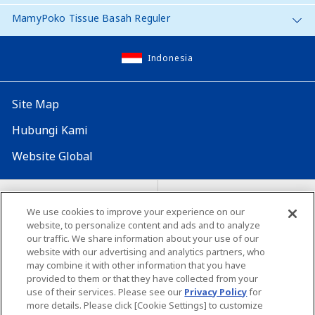
MamyPoko Tissue Basah Reguler
Indonesia
Site Map
Hubungi Kami
Website Global
Map Situs
Lokasi seluruh dunia
We use cookies to improve your experience on our
website, to personalize content and ads and to analyze
Tentang penggunaan situs ini
Lingkungan yang dianjurkan
our traffic. We share information about your use of our
website with our advertising and analytics partners, who
may combine it with other information that you have
provided to them or that they have collected from your
use of their services. Please see our
Privacy Policy
for
more details. Please click [Cookie Settings] to customize