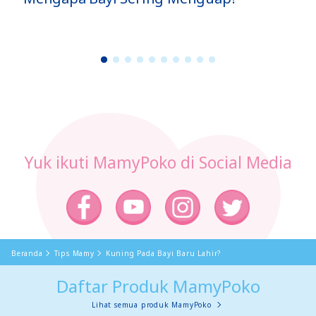
1
2
3
4
5
6
7
8
9
1
0
Yuk ikuti MamyPoko di Social Media
Beranda
Tips Mamy
Kuning Pada Bayi Baru Lahir?
Daftar Produk MamyPoko
Lihat semua produk MamyPoko