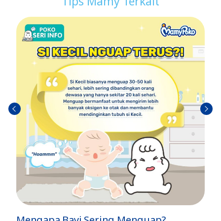
Tips Mamy Terkait
Sebel
Berik
umn
utny
ya
a
Mengapa Bayi Sering Menguap?