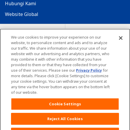
Hubungi Kami
Website Global
Map Situs
Lokasi seluruh dunia
We use cookies to improve your experience on our
website, to personalize content and ads and to analyze
Tentang penggunaan situs ini
Lingkungan yang dianjurkan
our traffic. We share information about your use of our
website with our advertising and analytics partners, who
may combine it with other information that you have
provided to them or that they have collected from your
use of their services. Please see our
Privacy Policy
for
more details. Please click [Cookie Settings] to customize
your cookie settings. You can withdraw your consent at
Copyright© Unicharm Corporation
any time via the hover button appears on the bottom left
of our website.
Cookie Settings
Reject All Cookies
Daftar POKOJANG POIN