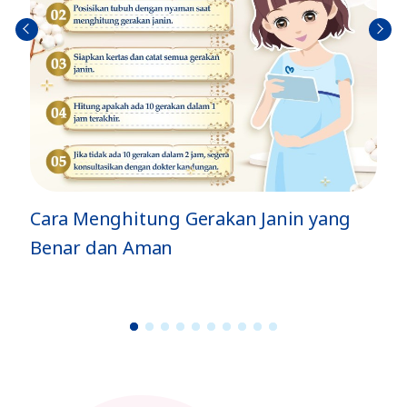
Sebel
Berik
umn
utny
ya
a
Cara Menghitung Gerakan Janin yang
Benar dan Aman
1
2
3
4
5
6
7
8
9
1
0