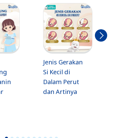
Berikut
nya
Jenis Gerakan
Jadwal si Kecil
Si Kecil di
Tidur sesuai
Dalam Perut
Usia
dan Artinya