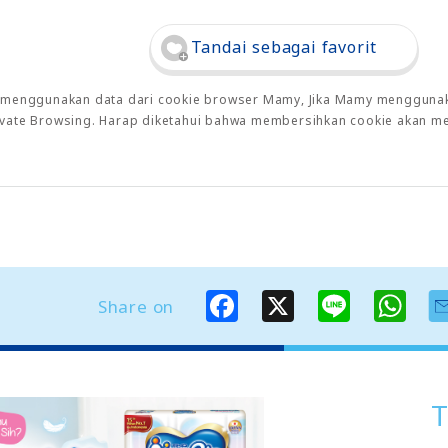
Tandai sebagai favorit
o menggunakan data dari cookie browser Mamy, Jika Mamy menggunaka
rivate Browsing. Harap diketahui bahwa membersihkan cookie akan m
F
X
L
W
Share on
a
i
h
c
n
a
e
e
t
b
s
o
A
o
p
T
k
p