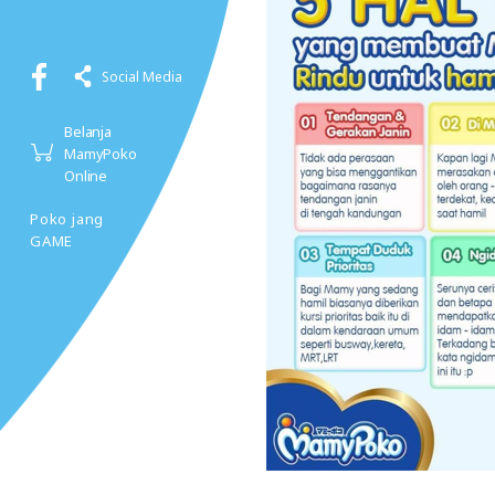
Social Media
Belanja
MamyPoko
Online
Poko jang
GAME