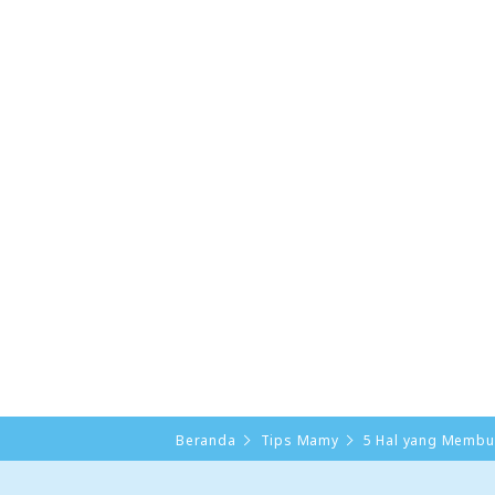
Beranda
Tips Mamy
5 Hal yang Membu