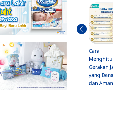
Sebelu
mnya
Apakah USG
Cara
Berbahaya
Menghitung
karena
Gerakan Janin
Mengandung
yang Benar
Radiasi?
dan Aman