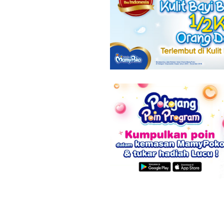
8 Tanda Awal
Hamil yang
Mirip Gejala
PMS