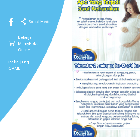
Social Media
Belanja
MamyPoko
Online
Poko jang
GAME