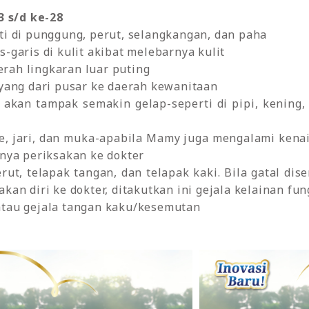
3 s/d ke-28
ti di punggung, perut, selangkangan, dan paha
-garis di kulit akibat melebarnya kulit
rah lingkaran luar puting
 yang dari pusar ke daerah kewanitaan
kan tampak semakin gelap-seperti di pipi, kening, h
e, jari, dan muka-apabila Mamy juga mengalami kenai
knya periksakan ke dokter
rut, telapak tangan, dan telapak kaki. Bila gatal dis
kan diri ke dokter, ditakutkan ini gejala kelainan fun
atau gejala tangan kaku/kesemutan