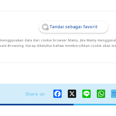
Tandai sebagai favorit
o menggunakan data dari cookie browser Mamy, Jika Mamy menggunaka
rivate Browsing. Harap diketahui bahwa membersihkan cookie akan m
F
X
L
W
Share on
a
i
h
c
n
a
e
e
t
b
s
o
A