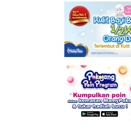
8 Tanda Awal
Apakah USG
Hamil yang
Berbahaya
Mirip Gejala
karena
PMS
Mengandun
Radiasi?