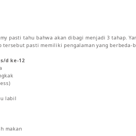
y pasti tahu bahwa akan dibagi menjadi 3 tahap. Yan
ap tersebut pasti memiliki pengalaman yang berbeda-b
 s/d ke-12
a
ngkak
ess)
u labil
lah makan