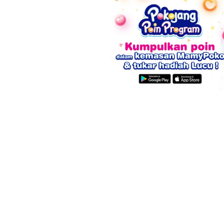
8 Tanda Awal
Apak
Hamil yang
Berb
Mirip Gejala
kare
PMS
Men
Radia