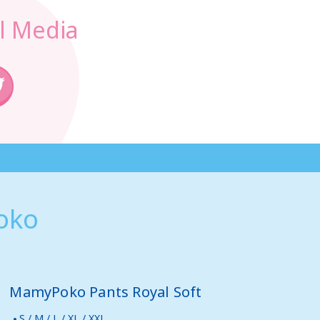
l Media
oko
MamyPoko Pants Royal Soft
S / M / L / XL / XXL