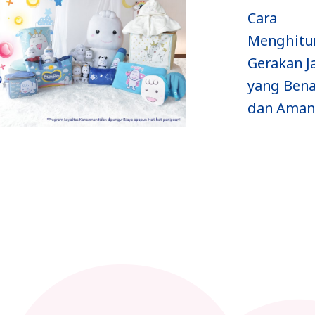
ah USG
Cara
Je
ahaya
Menghitung
Si 
na
Gerakan Janin
Da
gandung
yang Benar
da
si?
dan Aman