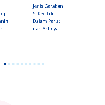
nis Gerakan
Jadwal si Kecil
Kecil di
Tidur sesuai
lam Perut
Usia
n Artinya
1
2
3
4
5
6
7
8
9
1
0