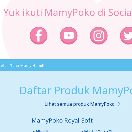
Yuk ikuti MamyPoko di Socia
etelah Tahu Mamy Hamil!
Daftar Produk MamyP
Lihat semua produk MamyPoko
MamyPoko Royal Soft
NB / S
M / L / XL / XXL