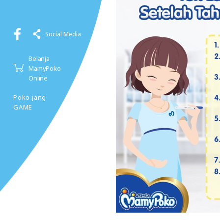
Social Media
Belanja
MamyPoko
Online
Poko jang
GAME