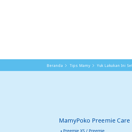
Beranda
Tips Mamy
Yuk Lakukan Ini S
MamyPoko Preemie Care
Preemie XS / Preemie