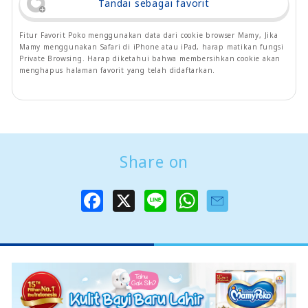
Tandai sebagai favorit
Fitur Favorit Poko menggunakan data dari cookie browser Mamy, Jika
Mamy menggunakan Safari di iPhone atau iPad, harap matikan fungsi
Private Browsing. Harap diketahui bahwa membersihkan cookie akan
menghapus halaman favorit yang telah didaftarkan.
Share on
F
X
L
W
a
i
h
c
n
a
e
e
t
b
s
o
A
o
p
k
p