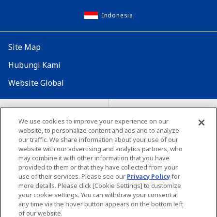
Indonesia
Site Map
Hubungi Kami
Website Global
Map Situs
Lokasi seluruh dunia
We use cookies to improve your experience on our
website, to personalize content and ads and to analyze
Tentang penggunaan situs ini
Lingkungan yang dianjurkan
our traffic. We share information about your use of our
website with our advertising and analytics partners, who
may combine it with other information that you have
provided to them or that they have collected from your
use of their services. Please see our
Privacy Policy
for
more details. Please click [Cookie Settings] to customize
your cookie settings. You can withdraw your consent at
Copyright© Unicharm Corporation
any time via the hover button appears on the bottom left
of our website.