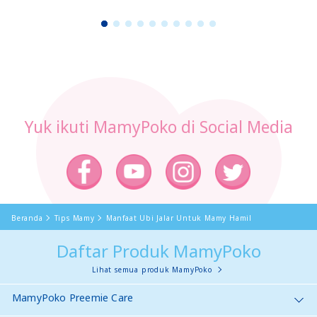
1
2
3
4
5
6
7
8
9
1
0
Yuk ikuti MamyPoko di Social Media
Beranda
Tips Mamy
Manfaat Ubi Jalar Untuk Mamy Hamil
Daftar Produk MamyPoko
Lihat semua produk MamyPoko
MamyPoko Preemie Care