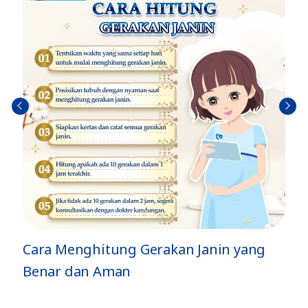
Sebel
Berik
umn
utny
ya
a
Cara Menghitung Gerakan Janin yang
Benar dan Aman