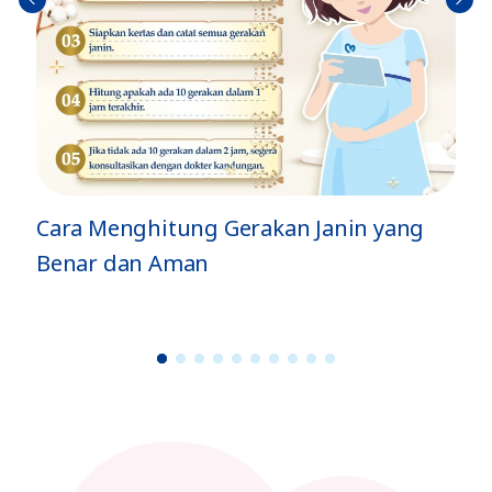
Sebel
Berik
umn
utny
ya
a
akan Janin yang
Jenis Gerakan Si Kecil di
dan Artinya
1
2
3
4
5
6
7
8
9
1
0