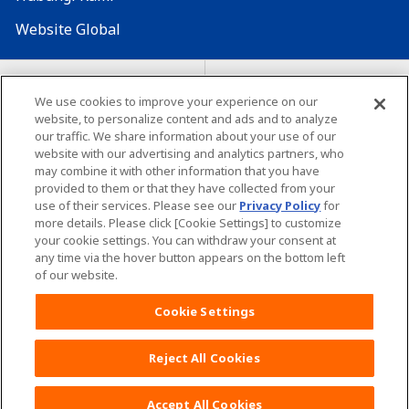
Website Global
Map Situs
Lokasi seluruh dunia
We use cookies to improve your experience on our
website, to personalize content and ads and to analyze
Tentang penggunaan situs ini
Lingkungan yang dianjurkan
our traffic. We share information about your use of our
website with our advertising and analytics partners, who
may combine it with other information that you have
provided to them or that they have collected from your
use of their services. Please see our
Privacy Policy
for
more details. Please click [Cookie Settings] to customize
your cookie settings. You can withdraw your consent at
Copyright© Unicharm Corporation
any time via the hover button appears on the bottom left
of our website.
Cookie Settings
Reject All Cookies
Daftar POKOJANG POIN
PROGRAM Yuk!
KLIK DISINI
Accept All Cookies