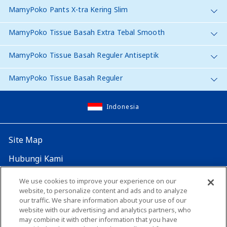
MamyPoko Pants X-tra Kering Slim
MamyPoko Tissue Basah Extra Tebal Smooth
MamyPoko Tissue Basah Reguler Antiseptik
MamyPoko Tissue Basah Reguler
Indonesia
Site Map
Hubungi Kami
Website Global
We use cookies to improve your experience on our
website, to personalize content and ads and to analyze
our traffic. We share information about your use of our
Map Situs
Lokasi seluruh dunia
website with our advertising and analytics partners, who
may combine it with other information that you have
Tentang penggunaan situs ini
Lingkungan yang dianjurkan