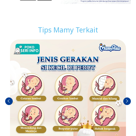
Tips Mamy Terkait
Sebel
Berik
umn
utny
ya
a