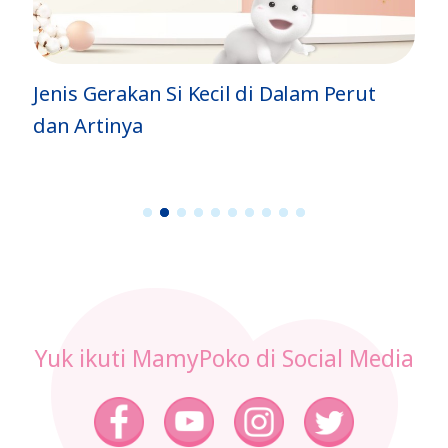
Jenis Gerakan Si Kecil di Dalam Perut
dan Artinya
1
2
3
4
5
6
7
8
9
1
0
Yuk ikuti MamyPoko di Social Media