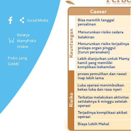
Social Media
Belanja
MamyPoko
Online
Poko jang
GAME