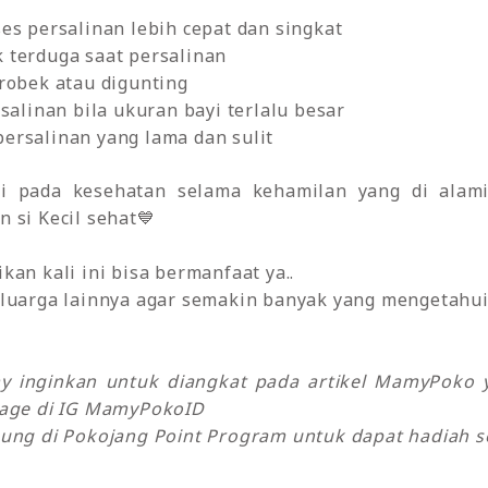
ses persalinan lebih cepat dan singkat
k terduga saat persalinan
 robek atau digunting
linan bila ukuran bayi terlalu besar
persalinan yang lama dan sulit
 pada kesehatan selama kehamilan yang di alam
 si Kecil sehat💙
an kali ini bisa bermanfaat ya..
luarga lainnya agar semakin banyak yang mengetahui 
my inginkan untuk diangkat pada artikel MamyPok
sage di IG MamyPokoID
ung di Pokojang Point Program untuk dapat hadiah se