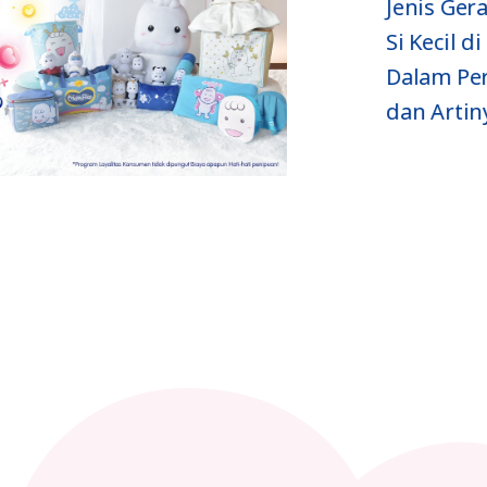
Cara
Jenis Ger
Menghitung
Si Kecil di
Gerakan Janin
Dalam Per
g
yang Benar
dan Artin
dan Aman