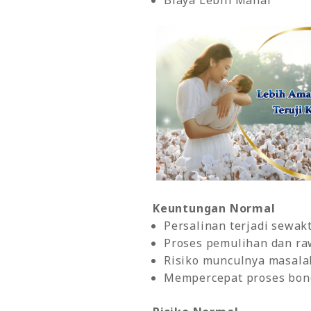
Biaya Lebih Mahal
Keuntungan Normal
Persalinan terjadi sewak
Proses pemulihan dan ra
Risiko munculnya masalah
Mempercepat proses bond