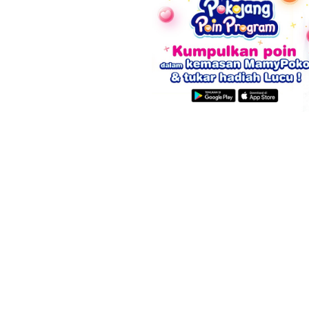
8 Tanda Awal
Apakah USG
Hamil yang
Berbahaya
Mirip Gejala
karena
PMS
Mengandun
Radiasi?