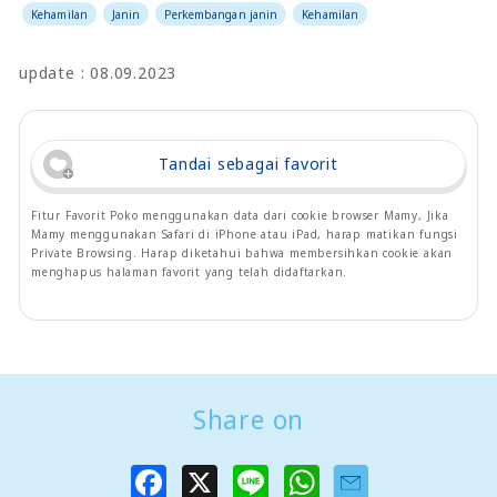
Kehamilan
Janin
Perkembangan janin
Kehamilan
update : 08.09.2023
Tandai sebagai favorit
Fitur Favorit Poko menggunakan data dari cookie browser Mamy, Jika
Mamy menggunakan Safari di iPhone atau iPad, harap matikan fungsi
Private Browsing. Harap diketahui bahwa membersihkan cookie akan
menghapus halaman favorit yang telah didaftarkan.
Share on
F
X
L
W
a
i
h