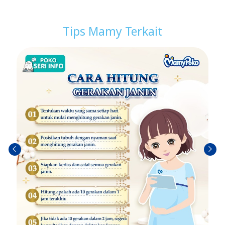
Tips Mamy Terkait
Sebel
Berik
umn
utny
ya
a