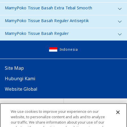
MamyPoko Tissue Basah Extra Tebal Smooth
MamyPoko Tissue Basah Reguler Antiseptik
MamyPoko Tissue Basah Reguler
Indonesia
Site Map
Hubungi Kami
Website Global
Map Situs
Lokasi seluruh dunia
We use cookies to improve your experience on our
website, to personalize content and ads and to analyze
Tentang penggunaan situs ini
Lingkungan yang dianjurkan
our traffic. We share information about your use of our