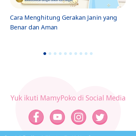
Cara Menghitung Gerakan Janin yang
Benar dan Aman
1
2
3
4
5
6
7
8
9
1
0
Yuk ikuti MamyPoko di Social Media