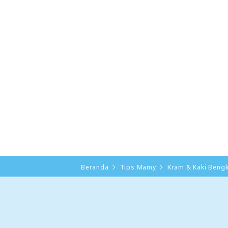
Beranda
Tips Mamy
Kram & Kaki Bengk