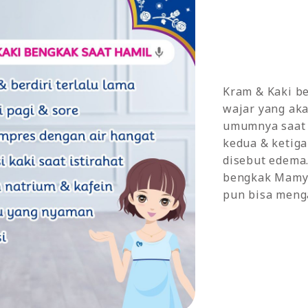
Kram & Kaki b
wajar yang ak
umumnya saat 
kedua & ketig
disebut edema
bengkak Mamy,
pun bisa meng