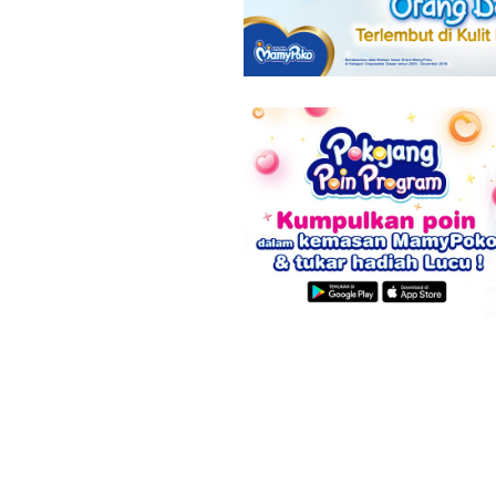
8 Tanda Awal
Hamil yang
Mirip Gejala
PMS