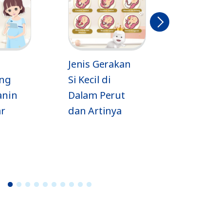
Berikut
nya
Jenis Gerakan
Jadwal si Kecil
Si Kecil di
Tidur sesuai
Dalam Perut
Usia
dan Artinya
1
2
3
4
5
6
7
8
9
1
0