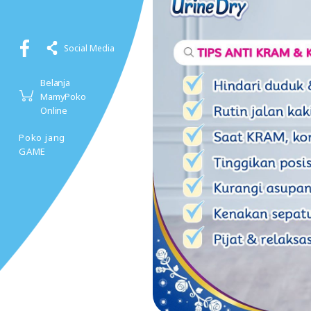
Social Media
Belanja
MamyPoko
Online
Poko jang
GAME