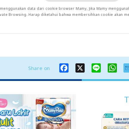
o menggunakan data dari cookie browser Mamy, Jika Mamy menggunaka
rivate Browsing. Harap diketahui bahwa membersihkan cookie akan m
F
X
L
W
Share on
a
i
h
c
n
a
e
e
t
b
s
o
A
o
p
T
k
p