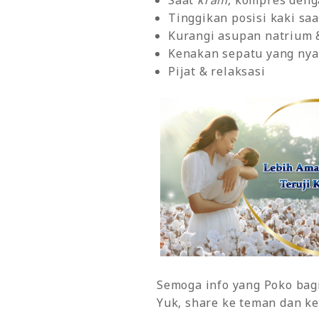
Saat
kram
, kompres deng
Tinggikan posisi kaki saa
Kurangi asupan natrium 
Kenakan sepatu yang ny
Pijat & relaksasi
Semoga info yang Poko bagik
Yuk, share ke teman dan ke