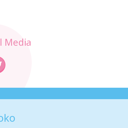
l Media
oko