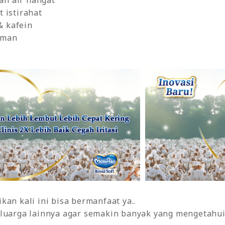
an air hangat
t istirahat
& kafein
aman
an kali ini bisa bermanfaat ya..
luarga lainnya agar semakin banyak yang mengetahui 