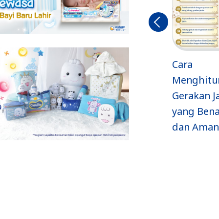
Sebelu
mnya
Apakah USG
Cara
Berbahaya
Menghitung
karena
Gerakan Janin
Mengandung
yang Benar
Radiasi?
dan Aman