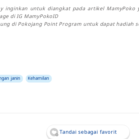
my inginkan untuk diangkat pada artikel MamyPok
sage di IG MamyPokoID
ung di Pokojang Point Program untuk dapat hadiah se
gan janin
Kehamilan
Tandai sebagai favorit