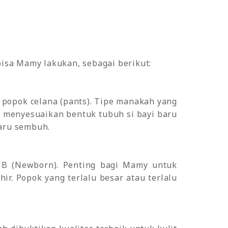
bisa Mamy lakukan, sebagai berikut:
an popok celana (pants). Tipe manakah yang
at menyesuaikan bentuk tubuh si bayi baru
baru sembuh.
 NB (Newborn). Penting bagi Mamy untuk
r. Popok yang terlalu besar atau terlalu