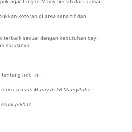
popok agar tangan Mamy bersih dari kuman
pukkan kotoran di area sensitif dan
 terbaik sesuai dengan kebutuhan bayi
di solusinya.
tentang info ini.
k inbox usulan Mamy di FB MamyPoko
esuai pilihan