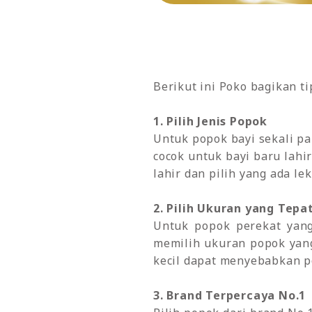
Berikut ini Poko bagikan t
1. Pilih Jenis Popok
Untuk popok bayi sekali pak
cocok untuk bayi baru lahi
lahir dan pilih yang ada l
2. Pilih Ukuran yang Tepa
Untuk popok perekat yang
memilih ukuran popok yang 
kecil dapat menyebabkan po
3. Brand Terpercaya No.1