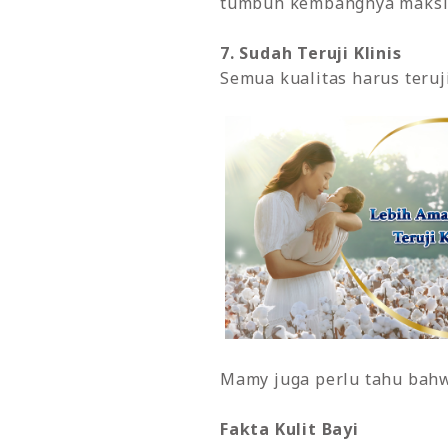
tumbuh kembangnya maksi
7. Sudah Teruji Klinis
Semua kualitas harus teruji
Mamy juga perlu tahu bah
Fakta Kulit Bayi