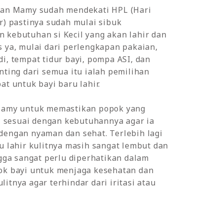
lan Mamy sudah mendekati HPL (Hari
r) pastinya sudah mulai sibuk
 kebutuhan si Kecil yang akan lahir dan
 ya, mulai dari perlengkapan pakaian,
i, tempat tidur bayi, pompa ASI, dan
nting dari semua itu ialah pemilihan
at untuk bayi baru lahir.
Mamy untuk memastikan popok yang
il sesuai dengan kebutuhannya agar ia
dengan nyaman dan sehat. Terlebih lagi
u lahir kulitnya masih sangat lembut dan
ngga sangat perlu diperhatikan dalam
ok bayi untuk menjaga kesehatan dan
itnya agar terhindar dari iritasi atau