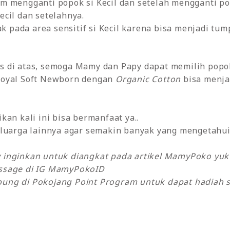
um mengganti popok si Kecil dan setelah mengganti 
ecil dan setelahnya.
 pada area sensitif si Kecil karena bisa menjadi tum
 di atas, semoga Mamy dan Papy dapat memilih popok
Royal Soft Newborn dengan
Organic Cotton
bisa menja
an kali ini bisa bermanfaat ya..
luarga lainnya agar semakin banyak yang mengetahui 
y inginkan untuk diangkat pada artikel MamyPoko yu
essage di IG MamyPokoID
ung di Pokojang Point Program untuk dapat hadiah s