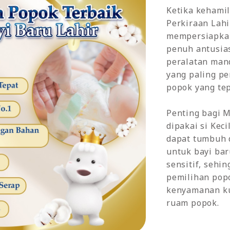
Ketika kehami
Perkiraan Lahi
mempersiapkan
penuh antusias
peralatan mand
yang paling pe
popok yang tep
Penting bagi 
dipakai si Kec
dapat tumbuh 
untuk bayi bar
sensitif, sehi
pemilihan pop
kenyamanan kul
ruam popok.