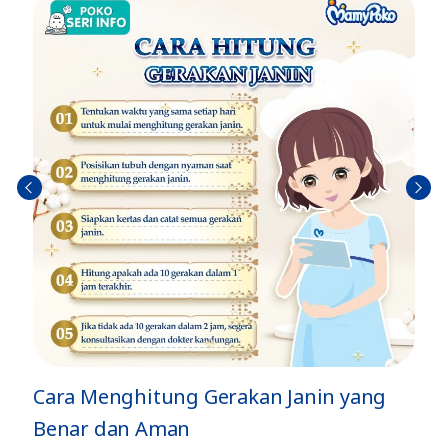
Sebel
Berik
umn
utny
ya
a
n yang
Jenis Gerakan Si Kecil di Dalam Per
dan Artinya