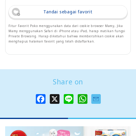
Tandai sebagai favorit
Fitur Favorit Poko menggunakan data dari cookie browser Mamy, Jika
Mamy menggunakan Safari di iPhone atau iPad, harap matikan fungsi
Private Browsing. Harap diketahui bahwa membersihkan cookie akan
menghapus halaman favorit yang telah didaftarkan.
Share on
F
X
L
W
a
i
h
c
n
a
e
e
t
b
s
o
A
o
p
k
p