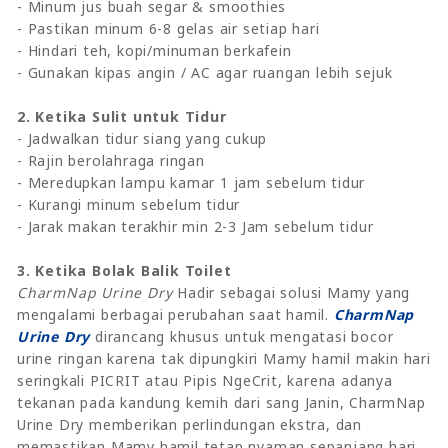
- Minum jus buah segar & smoothies
- Pastikan minum 6-8 gelas air setiap hari
- Hindari teh, kopi/minuman berkafein
- Gunakan kipas angin / AC agar ruangan lebih sejuk
2. Ketika Sulit untuk Tidur
- Jadwalkan tidur siang yang cukup
- Rajin berolahraga ringan
- Meredupkan lampu kamar 1 jam sebelum tidur
- Kurangi minum sebelum tidur
- Jarak makan terakhir min 2-3 Jam sebelum tidur
3. Ketika Bolak Balik Toilet
CharmNap Urine Dry
Hadir sebagai solusi Mamy yang
mengalami berbagai perubahan saat hamil.
CharmNap
Urine Dry
dirancang khusus untuk mengatasi bocor
urine ringan karena tak dipungkiri Mamy hamil makin hari
seringkali PICRIT atau Pipis NgeCrit, karena adanya
tekanan pada kandung kemih dari sang Janin, CharmNap
Urine Dry memberikan perlindungan ekstra, dan
memastikan Mamy hamil tetap nyaman sepanjang hari.