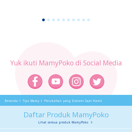
1
2
3
4
5
6
7
8
9
1
0
Yuk ikuti MamyPoko di Social Media
Beranda
Tips Mamy
Perubahan yang Dialami Saat Hamil
Daftar Produk MamyPoko
Lihat semua produk MamyPoko