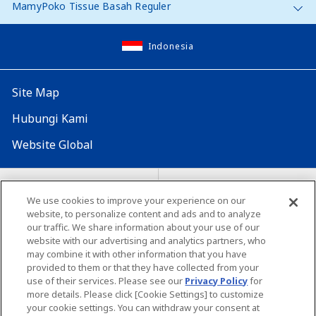
MamyPoko Tissue Basah Reguler
Indonesia
Site Map
Hubungi Kami
Website Global
Map Situs
Lokasi seluruh dunia
We use cookies to improve your experience on our
Tentang penggunaan situs ini
website, to personalize content and ads and to analyze
Lingkungan yang dianjurkan
our traffic. We share information about your use of our
website with our advertising and analytics partners, who
may combine it with other information that you have
provided to them or that they have collected from your
use of their services. Please see our
Privacy Policy
for
more details. Please click [Cookie Settings] to customize
your cookie settings. You can withdraw your consent at
Copyright© Unicharm Corporation