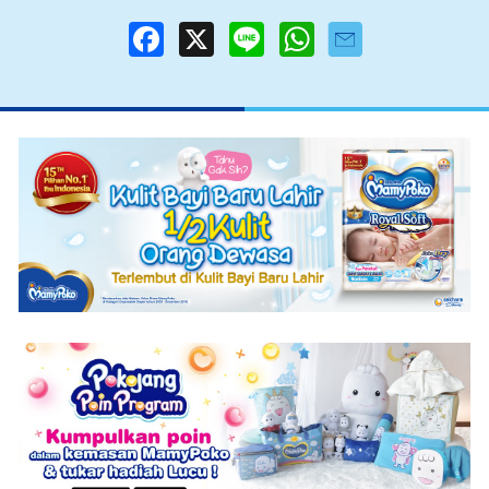
F
X
L
W
a
i
h
c
n
a
e
e
t
b
s
o
A
o
p
k
p