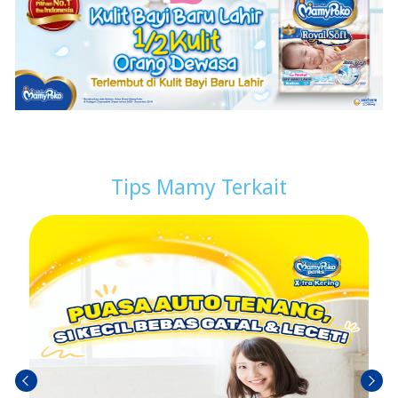
Tips Mamy Terkait
Ante
Próxi
rior
mo