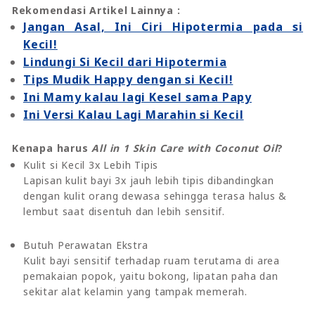
Rekomendasi Artikel Lainnya :
Jangan Asal, Ini Ciri Hipotermia pada si
Kecil!
Lindungi Si Kecil dari Hipotermia
Tips Mudik Happy dengan si Kecil!
Ini Mamy kalau lagi Kesel sama Papy
Ini Versi Kalau Lagi Marahin si Kecil
Kenapa harus
All in 1 Skin Care with Coconut Oil
?
Kulit si Kecil 3x Lebih Tipis
Lapisan kulit bayi 3x jauh lebih tipis dibandingkan
dengan kulit orang dewasa sehingga terasa halus &
lembut saat disentuh dan lebih sensitif.
Butuh Perawatan Ekstra
Kulit bayi sensitif terhadap ruam terutama di area
pemakaian popok, yaitu bokong, lipatan paha dan
sekitar alat kelamin yang tampak memerah.