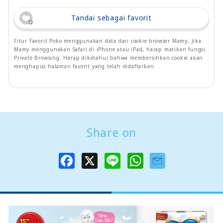
Tandai sebagai favorit
Fitur Favorit Poko menggunakan data dari cookie browser Mamy, Jika
Mamy menggunakan Safari di iPhone atau iPad, harap matikan fungsi
Private Browsing. Harap diketahui bahwa membersihkan cookie akan
menghapus halaman favorit yang telah didaftarkan.
Share on
F
X
L
W
a
i
h
c
n
a
e
e
t
b
s
o
A
o
p
k
p