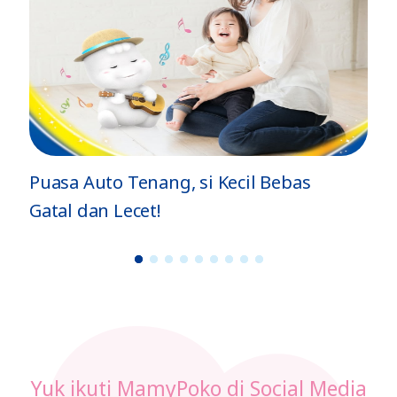
4 Tips MPASI Kukus Sehat, Lembut,
dan Bernutrisi
1
2
3
4
5
6
7
8
9
Yuk ikuti MamyPoko di Social Media