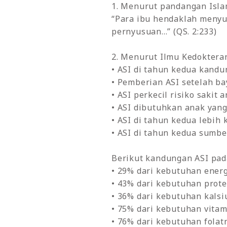
1. Menurut pandangan Isl
“Para ibu hendaklah meny
pernyusuan...” (QS. 2:233)
2. Menurut Ilmu Kedoktera
• ASI di tahun kedua kand
• Pemberian ASI setelah ba
• ASI perkecil risiko sakit 
• ASI dibutuhkan anak yang
• ASI di tahun kedua lebih 
• ASI di tahun kedua sumbe
Berikut kandungan ASI pada
• 29% dari kebutuhan ener
• 43% dari kebutuhan prot
• 36% dari kebutuhan kals
• 75% dari kebutuhan vitam
• 76% dari kebutuhan folat