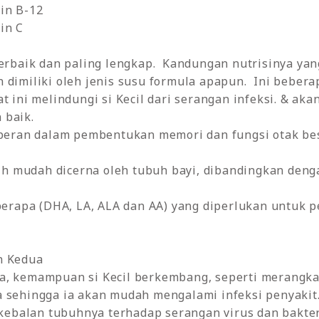
in B-12
in C
 terbaik dan paling lengkap. Kandungan nutrisinya ya
 dimiliki oleh jenis susu formula apapun. Ini bebera
at ini melindungi si Kecil dari serangan infeksi. & a
 baik.
rperan dalam pembentukan memori dan fungsi otak besa
bih mudah dicerna oleh tubuh bayi, dibandingkan deng
eberapa (DHA, LA, ALA dan AA) yang diperlukan untuk p
n Kedua
a, kemampuan si Kecil berkembang, seperti merangka
a sehingga ia akan mudah mengalami infeksi penyaki
balan tubuhnya terhadap serangan virus dan bakter