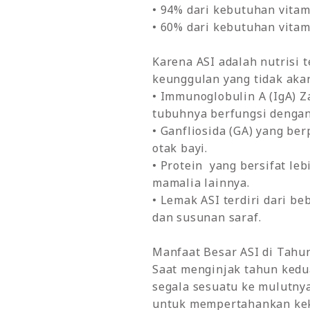
• 94% dari kebutuhan vitam
• 60% dari kebutuhan vitam
Karena ASI adalah nutrisi
keunggulan yang tidak akan
• Immunoglobulin A (IgA) Z
tubuhnya berfungsi dengan
• Ganfliosida (GA) yang be
otak bayi.
• Protein yang bersifat le
mamalia lainnya.
• Lemak ASI terdiri dari b
dan susunan saraf.
Manfaat Besar ASI di Tahu
Saat menginjak tahun kedu
segala sesuatu ke mulutny
untuk mempertahankan keke