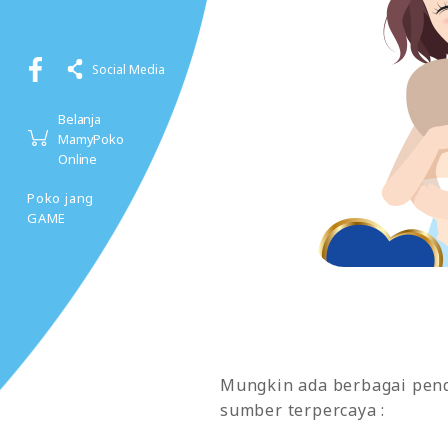
Social Media
Belanja
MamyPoko
Online
Poko jang
GAME
Mungkin ada berbagai penda
sumber terpercaya :