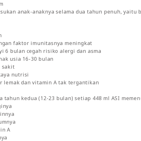
am
usukan anak-anaknya selama dua tahun penuh, yaitu 
n
ungan faktor imunitasnya meningkat
yi 6 bulan cegah risiko alergi dan asma
anak usia 16-30 bulan
 sakit
kaya nutrisi
r lemak dan vitamin A tak tergantikan
 tahun kedua (12-23 bulan) setiap 448 ml ASI memenu
ginya
einnya
iumnya
in A
nya