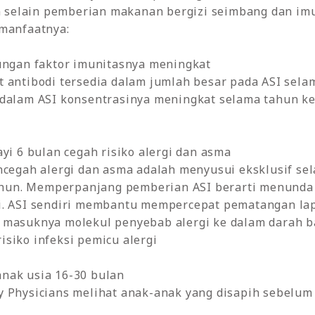
elain pemberian makanan bergizi seimbang dan imuni
 manfaatnya:
dungan faktor imunitasnya meningkat
 antibodi tersedia dalam jumlah besar pada ASI sela
 dalam ASI konsentrasinya meningkat selama tahun k
yi 6 bulan cegah risiko alergi dan asma
encegah alergi dan asma adalah menyusui eksklusif 
 tahun. Memperpanjang pemberian ASI berarti menunda
i. ASI sendiri membantu mempercepat pematangan lap
 masuknya molekul penyebab alergi ke dalam darah b
siko infeksi pemicu alergi
 anak usia 16-30 bulan
y Physicians melihat anak-anak yang disapih sebelum