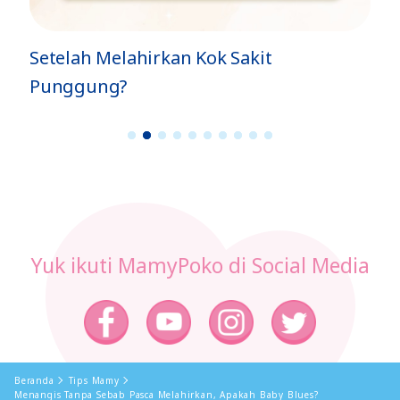
Setelah Melahirkan Kok Sakit
Punggung?
1
2
3
4
5
6
7
8
9
1
0
Yuk ikuti MamyPoko di Social Media
Beranda
Tips Mamy
Menangis Tanpa Sebab Pasca Melahirkan, Apakah Baby Blues?