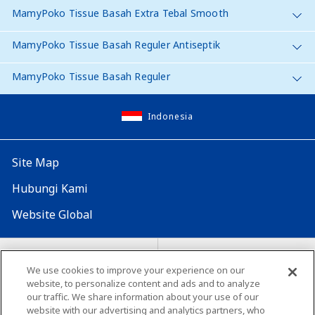
MamyPoko Tissue Basah Extra Tebal Smooth
MamyPoko Tissue Basah Reguler Antiseptik
MamyPoko Tissue Basah Reguler
Indonesia
Site Map
Hubungi Kami
Website Global
Map Situs
Lokasi seluruh dunia
We use cookies to improve your experience on our
Tentang penggunaan situs ini
website, to personalize content and ads and to analyze
Lingkungan yang dianjurkan
our traffic. We share information about your use of our
website with our advertising and analytics partners, who