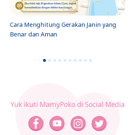
Jenis Gerakan Si Kecil di Dalam Perut
dan Artinya
1
2
3
4
5
6
7
8
9
1
0
Yuk ikuti MamyPoko di Social Media