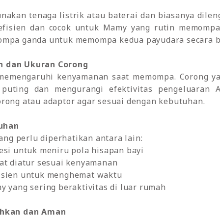
akan tenaga listrik atau baterai dan biasanya dilen
 efisien dan cocok untuk Mamy yang rutin memomp
pompa ganda untuk memompa kedua payudara secara 
n dan Ukuran Corong
engaruhi kenyamanan saat memompa. Corong yang t
puting dan mengurangi efektivitas pengeluaran 
orong atau adaptor agar sesuai dengan kebutuhan.
tuhan
ng perlu diperhatikan antara lain:
esi untuk meniru pola hisapan bayi
pat diatur sesuai kenyamanan
fisien untuk menghemat waktu
y yang sering beraktivitas di luar rumah
sihkan dan Aman