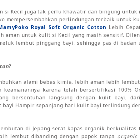
si Kecil juga tak perlu khawatir dan bingung untuk m
ko mempersembahkan perlindungan terbaik untuk kuli
MamyPoko Royal Soft Organic Cotton
Lebih Cepat
ih aman untuk kulit si Kecil yang masih sensitif. Dile
meluk lembut pinggang bayi, sehingga pas di badan 
ton
?
mbuhkan alami bebas kimia, lebih aman lebih lembut 
in keamanannya karena telah bersertifikasi 100% O
ang bersentuhan langsung dengan kulit bayi, da
 bayi Hampir sepanjang hari kulit bayi terlindung de
elembutan di Jepang serat kapas organik berkualitas
bih lembut dibanding dengan popok tanpa
organic 