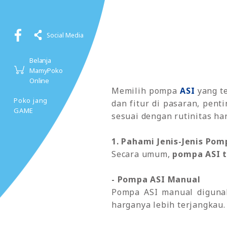
Social Media
Belanja
MamyPoko
Online
Memilih pompa
ASI
yang te
Poko jang
dan fitur di pasaran, pen
GAME
sesuai dengan rutinitas har
1. Pahami Jenis-Jenis Pom
Secara umum,
pompa ASI t
- Pompa ASI Manual
Pompa ASI manual digunaka
harganya lebih terjangkau