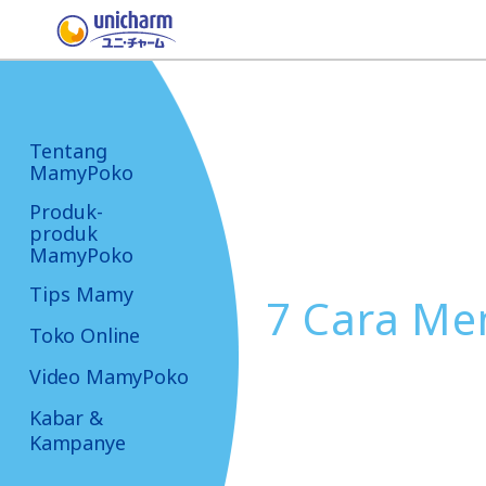
Tentang
MamyPoko
Produk-
produk
MamyPoko
Tips Mamy
7 Cara Me
Toko Online
Video MamyPoko
Kabar &
Kampanye