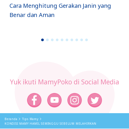
g
Jenis Gerakan Si Kecil di Dalam Perut
dan Artinya
1
2
3
4
5
6
7
8
9
1
0
Yuk ikuti MamyPoko di Social Media
Beranda
Tips Mamy
KONDISI MAMY HAMIL SEMINGGU SEBELUM MELAHIRKAN