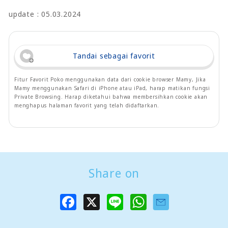
update : 05.03.2024
Tandai sebagai favorit
Fitur Favorit Poko menggunakan data dari cookie browser Mamy, Jika
Mamy menggunakan Safari di iPhone atau iPad, harap matikan fungsi
Private Browsing. Harap diketahui bahwa membersihkan cookie akan
menghapus halaman favorit yang telah didaftarkan.
Share on
F
X
L
W
a
i
h
c
n
a
e
e
t