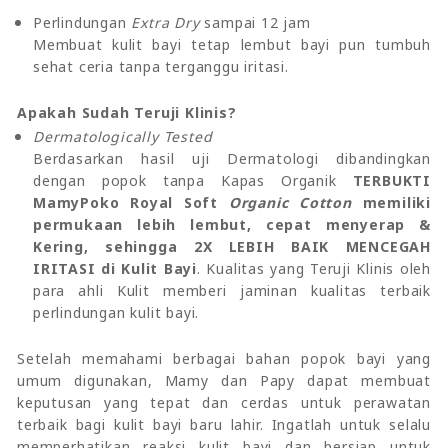
Perlindungan
Extra Dry
sampai 12 jam
Membuat kulit bayi tetap lembut bayi pun tumbuh
sehat ceria tanpa terganggu iritasi.
Apakah Sudah Teruji Klinis?
Dermatologically Tested
Berdasarkan hasil uji Dermatologi dibandingkan
dengan popok tanpa Kapas Organik
TERBUKTI
MamyPoko Royal Soft
Organic Cotton
memiliki
permukaan lebih lembut, cepat menyerap &
Kering, sehingga 2X LEBIH BAIK MENCEGAH
IRITASI di Kulit Bayi
. Kualitas yang Teruji Klinis oleh
para ahli Kulit memberi jaminan kualitas terbaik
perlindungan kulit bayi.
Setelah memahami berbagai bahan popok bayi yang
umum digunakan, Mamy dan Papy dapat membuat
keputusan yang tepat dan cerdas untuk perawatan
terbaik bagi kulit bayi baru lahir. Ingatlah untuk selalu
memperhatikan reaksi kulit bayi dan bersiap untuk