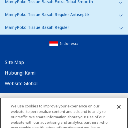
MamyPoko Tissue Basah Extra Tebal Smooth
MamyPoko Tissue Basah Reguler Antiseptik
MamyPoko Tissue Basah Reguler
Indonesia
Site Map
Hubungi Kami
Website Global
Map Situs
Lokasi seluruh dunia
We use cookies to improve your experience on our
website, to personalize content and ads and to analyze
Tentang penggunaan situs ini
Lingkungan yang dianjurkan
our traffic. We share information about your use of our
website with our advertising and analytics partners, who
may combine it with other information that you have