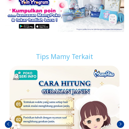
Tips Mamy Terkait
Sebel
Berik
umn
utny