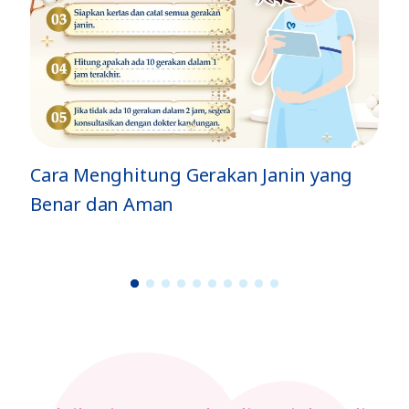
ya
a
n yang
Jenis Gerakan Si Kecil di Dalam Per
dan Artinya
1
2
3
4
5
6
7
8
9
1
0