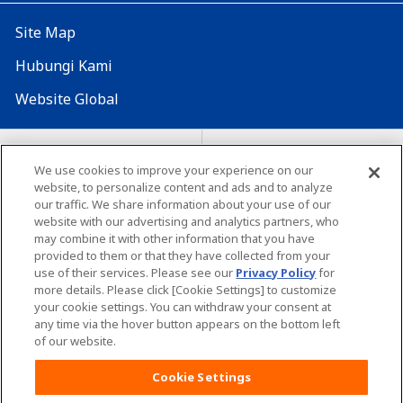
Site Map
Hubungi Kami
Website Global
Map Situs
Lokasi seluruh dunia
We use cookies to improve your experience on our
website, to personalize content and ads and to analyze
Tentang penggunaan situs ini
Lingkungan yang dianjurkan
our traffic. We share information about your use of our
website with our advertising and analytics partners, who
may combine it with other information that you have
provided to them or that they have collected from your
use of their services. Please see our
Privacy Policy
for
more details. Please click [Cookie Settings] to customize
your cookie settings. You can withdraw your consent at
Copyright© Unicharm Corporation
any time via the hover button appears on the bottom left
of our website.
Cookie Settings