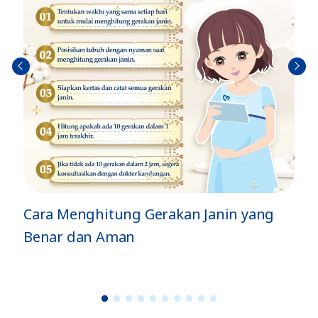
Sebel
Berik
umn
utny
ya
a
ng
Jenis Gerakan Si Kecil di Dalam Perut
dan Artinya
1
2
3
4
5
6
7
8
9
1
0