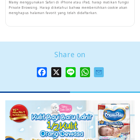
Mamy menggunakan Safari di iPhone atau iPad, harap matikan fungsi
Private Browsing. Harap diketahui bahwa membersihkan cookie akan
menghapus halaman favorit yang telah didaftarkan.
Share on
F
X
L
W
a
i
h
c
n
a
e
e
t
b
s
o
A
o
p
k
p