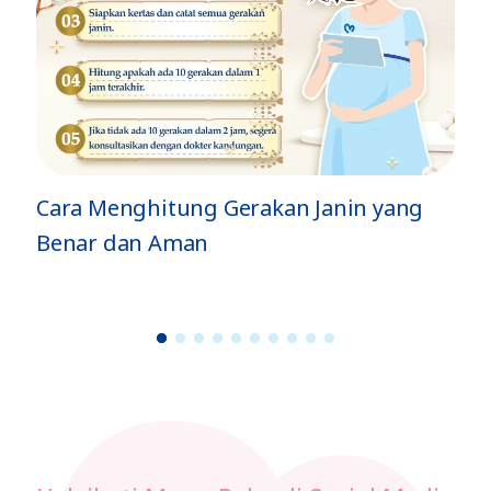
ya
a
Jenis Gerakan Si Kecil di Dalam Perut
dan Artinya
1
2
3
4
5
6
7
8
9
1
0