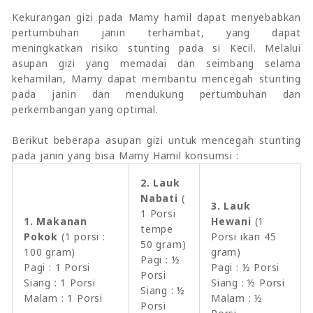
Kekurangan gizi pada Mamy hamil dapat menyebabkan
pertumbuhan janin terhambat, yang dapat
meningkatkan risiko stunting pada si Kecil. Melalui
asupan gizi yang memadai dan seimbang selama
kehamilan, Mamy dapat membantu mencegah stunting
pada janin dan mendukung pertumbuhan dan
perkembangan yang optimal.
Berikut beberapa asupan gizi untuk mencegah stunting
pada janin yang bisa Mamy Hamil konsumsi :
2. Lauk
Nabati
(
3. Lauk
1 Porsi
1. Makanan
Hewani
(1
tempe
Pokok
(1 porsi :
Porsi ikan 45
50 gram)
100 gram)
gram)
Pagi : ½
Pagi : 1 Porsi
Pagi : ½ Porsi
Porsi
Siang : 1 Porsi
Siang : ½ Porsi
Siang : ½
Malam : 1 Porsi
Malam : ½
Porsi