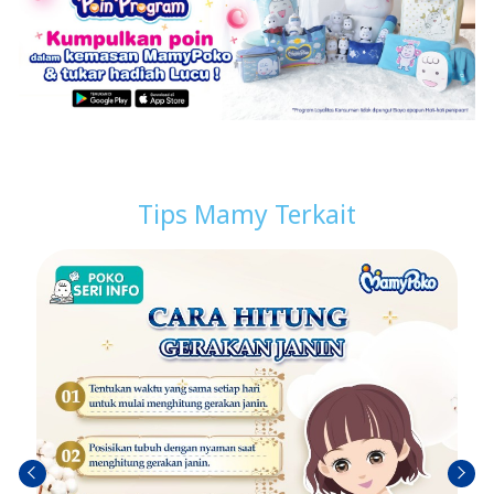
Tips Mamy Terkait
Sebel
Berik
umn
utny