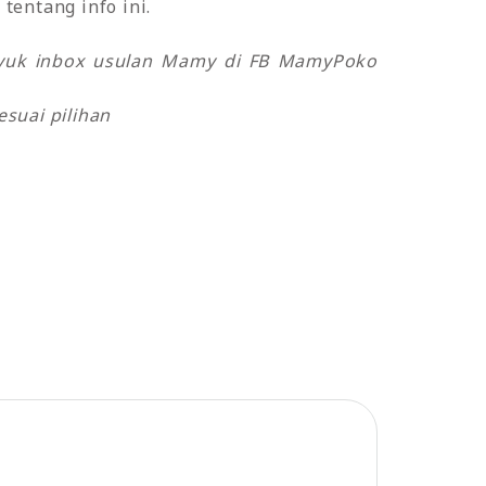
tentang info ini.
o yuk inbox usulan Mamy di FB MamyPoko
suai pilihan