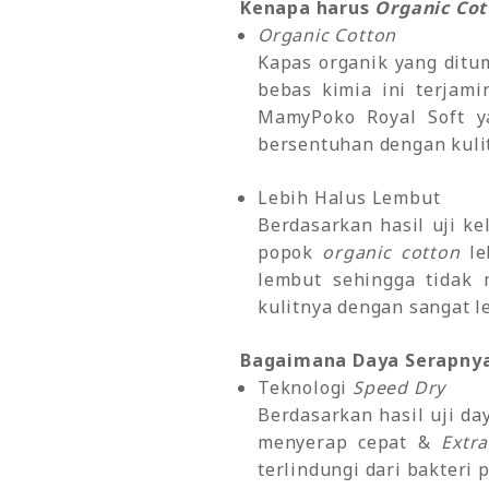
Kenapa harus
Organic Cot
Organic Cotton
Kapas organik yang ditu
bebas kimia ini terjam
MamyPoko Royal Soft y
bersentuhan dengan kulit
Lebih Halus Lembut
Berdasarkan hasil uji k
popok
organic cotton
le
lembut sehingga tidak 
kulitnya dengan sangat l
Bagaimana Daya Serapny
Teknologi
Speed Dry
Berdasarkan hasil uji d
menyerap cepat &
Extr
terlindungi dari bakteri 