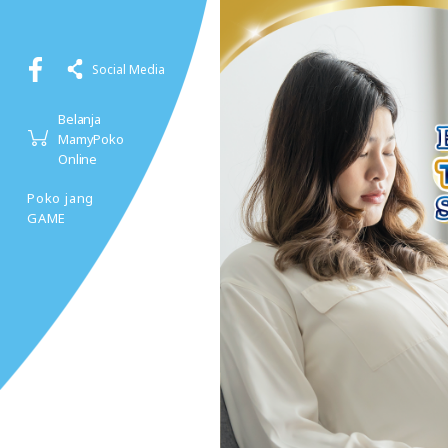
Social Media
Belanja
MamyPoko
Online
Poko jang
GAME