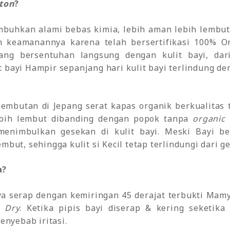
ton
?
mbuhkan alami bebas kimia, lebih aman lebih lembut 
in keamanannya karena telah bersertifikasi 100% O
ang bersentuhan langsung dengan kulit bayi, da
 bayi Hampir sepanjang hari kulit bayi terlindung de
elembutan di Jepang serat kapas organik berkualitas
bih lembut dibanding dengan popok tanpa
organic 
menimbulkan gesekan di kulit bayi. Meski Bayi 
embut, sehingga kulit si Kecil tetap terlindungi dari
a?
aya serap dengan kemiringan 45 derajat terbukti Mam
a Dry
. Ketika pipis bayi diserap & kering seketik
penyebab iritasi.