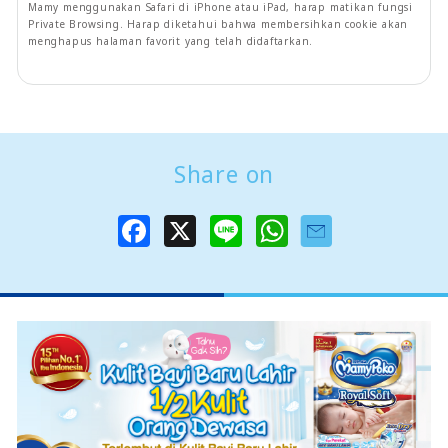
Mamy menggunakan Safari di iPhone atau iPad, harap matikan fungsi
Private Browsing. Harap diketahui bahwa membersihkan cookie akan
menghapus halaman favorit yang telah didaftarkan.
Share on
F
X
L
W
a
i
h
c
n
a
e
e
t
b
s
o
A
o
p
k
p