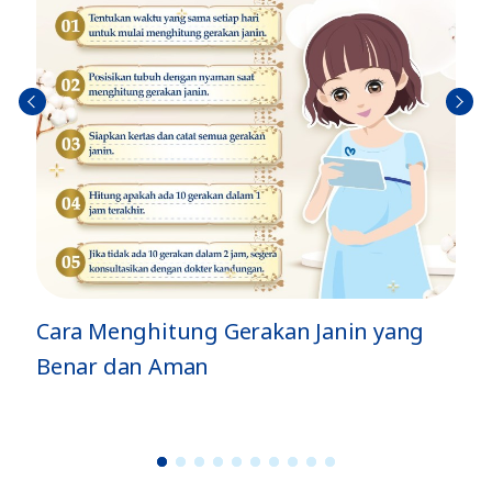
Sebel
Berik
umn
utny
ya
a
ng
Jenis Gerakan Si Kecil di Dalam Perut
dan Artinya
1
2
3
4
5
6
7
8
9
1
0