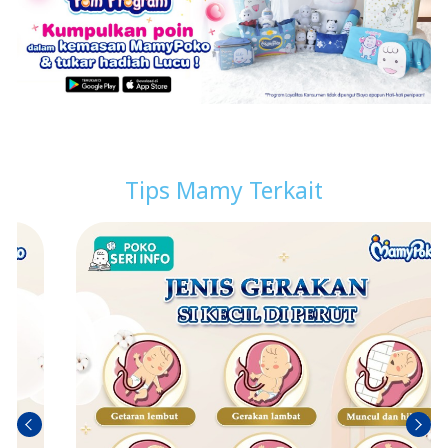
Tips Mamy Terkait
Sebel
Berik
umn
utny