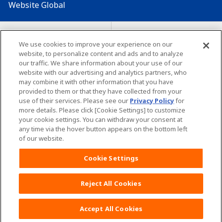
Website Global
Map Situs
Lokasi seluruh dunia
We use cookies to improve your experience on our
Tentang penggunaan situs ini
website, to personalize content and ads and to analyze
Lingkungan yang dianjurkan
our traffic. We share information about your use of our
website with our advertising and analytics partners, who
may combine it with other information that you have
provided to them or that they have collected from your
use of their services. Please see our
Privacy Policy
for
more details. Please click [Cookie Settings] to customize
your cookie settings. You can withdraw your consent at
Copyright© Unicharm Corporation
any time via the hover button appears on the bottom left
of our website.
Cookie Settings
Reject All Cookies
Daftar POKOJANG POIN
PROGRAM Yuk!
KLIK DISINI
Accept All Cookies