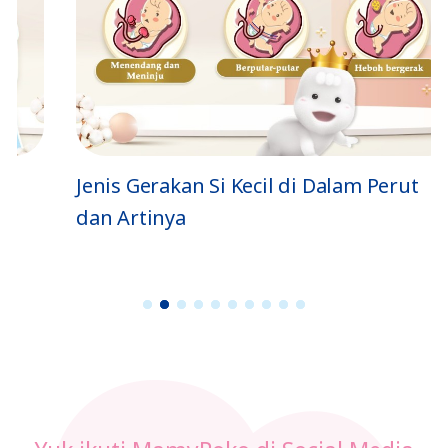
ya
a
Jenis Gerakan Si Kecil di Dalam Perut
dan Artinya
1
2
3
4
5
6
7
8
9
1
0