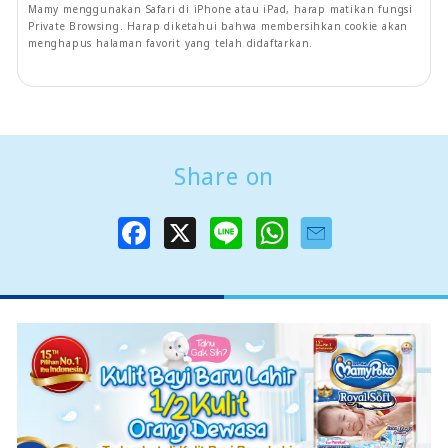
Mamy menggunakan Safari di iPhone atau iPad, harap matikan fungsi
Private Browsing. Harap diketahui bahwa membersihkan cookie akan
menghapus halaman favorit yang telah didaftarkan.
Share on
F
X
L
W
a
i
h
c
n
a
e
e
t
b
s
o
A
o
p
k
p