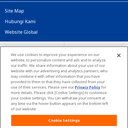
Site Map
Hubungi Kami
Website Global
Map Situs
Lokasi seluruh dunia
We use cookies to improve your experience on our
Tentang penggunaan situs ini
website, to personalize content and ads and to analyze
Lingkungan yang dianjurkan
our traffic. We share information about your use of our
website with our advertising and analytics partners, who
may combine it with other information that you have
provided to them or that they have collected from your
use of their services. Please see our
Privacy Policy
for
more details. Please click [Cookie Settings] to customize
your cookie settings. You can withdraw your consent at
Copyright© Unicharm Corporation
any time via the hover button appears on the bottom left
of our website.
Cookie Settings