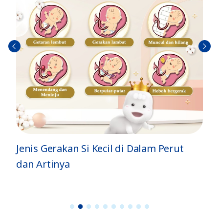
Sebel
Berik
umn
utny
ya
a
Jenis Gerakan Si Kecil di Dalam Perut
dan Artinya
1
2
3
4
5
6
7
8
9
1
0