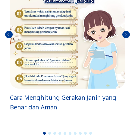
Sebel
Berik
umn
utny
ya
a
in yang
Jenis Gerakan Si Kecil di Dalam Pe
dan Artinya
1
2
3
4
5
6
7
8
9
1