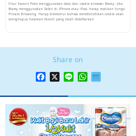
Fitur Favorit Poko menggunakan data dari cookie browser Mamy, Jika
Mamy menggunakan Safari di iPhone atau iPad, harap matikan fungsi
Private Browsing. Harap diketahui bahwa membersihkan cookie akan
menghapus halaman favorit yang telah didaftarkan.
Share on
F
X
L
W
a
i
h
c
n
a
e
e
t
b
s
o
A
o
p
k
p