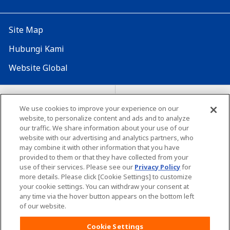
Site Map
Hubungi Kami
Website Global
Map Situs
Lokasi seluruh dunia
We use cookies to improve your experience on our
Tentang penggunaan situs ini
website, to personalize content and ads and to analyze
Lingkungan yang dianjurkan
our traffic. We share information about your use of our
website with our advertising and analytics partners, who
may combine it with other information that you have
provided to them or that they have collected from your
use of their services. Please see our
Privacy Policy
for
more details. Please click [Cookie Settings] to customize
your cookie settings. You can withdraw your consent at
Copyright© Unicharm Corporation
any time via the hover button appears on the bottom left
of our website.
Cookie Settings