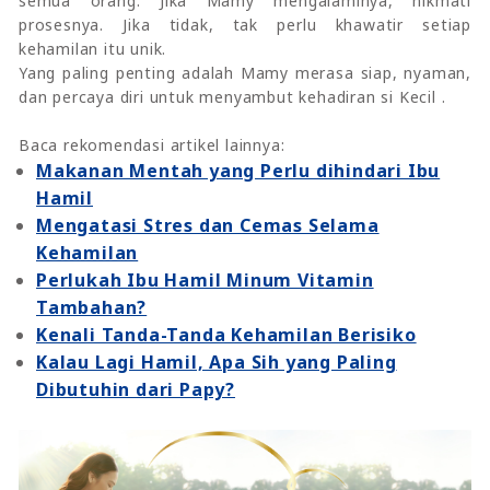
semua orang. Jika Mamy mengalaminya, nikmati
prosesnya. Jika tidak, tak perlu khawatir setiap
kehamilan itu unik.
Yang paling penting adalah Mamy merasa siap, nyaman,
dan percaya diri untuk menyambut kehadiran si Kecil .
Baca rekomendasi artikel lainnya:
Makanan Mentah yang Perlu dihindari Ibu
Hamil
Mengatasi Stres dan Cemas Selama
Kehamilan
Perlukah Ibu Hamil Minum Vitamin
Tambahan?
Kenali Tanda-Tanda Kehamilan Berisiko
Kalau Lagi Hamil, Apa Sih yang Paling
Dibutuhin dari Papy?