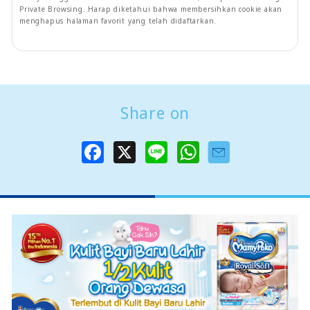
Private Browsing. Harap diketahui bahwa membersihkan cookie akan
menghapus halaman favorit yang telah didaftarkan.
Share on
F
X
L
W
a
i
h
c
n
a
e
e
t
b
s
o
A
o
p
k
p