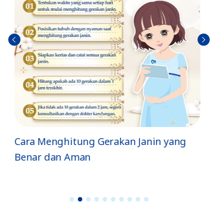
Sebel
Berik
umn
utny
ya
a
Jenis Gerakan Si Kecil di Dalam Perut
dan Artinya
1
2
3
4
5
6
7
8
9
1
0