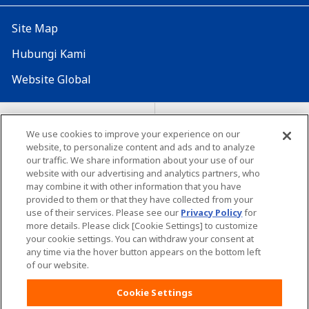
Site Map
Hubungi Kami
Website Global
Map Situs
Lokasi seluruh dunia
We use cookies to improve your experience on our
Tentang penggunaan situs ini
website, to personalize content and ads and to analyze
Lingkungan yang dianjurkan
our traffic. We share information about your use of our
website with our advertising and analytics partners, who
may combine it with other information that you have
provided to them or that they have collected from your
use of their services. Please see our
Privacy Policy
for
more details. Please click [Cookie Settings] to customize
your cookie settings. You can withdraw your consent at
Copyright© Unicharm Corporation
any time via the hover button appears on the bottom left
of our website.
Cookie Settings