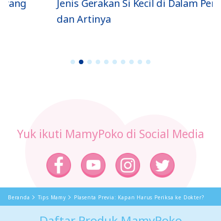
Jenis Gerakan Si Kecil di Dalam Perut
dan Artinya
1
2
3
4
5
6
7
8
9
1
0
Yuk ikuti MamyPoko di Social Media
Beranda
Tips Mamy
Plasenta Previa: Kapan Harus Periksa ke Dokter?
Daftar Produk MamyPoko