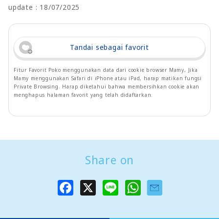
update : 18/07/2025
Tandai sebagai favorit
Fitur Favorit Poko menggunakan data dari cookie browser Mamy, Jika
Mamy menggunakan Safari di iPhone atau iPad, harap matikan fungsi
Private Browsing. Harap diketahui bahwa membersihkan cookie akan
menghapus halaman favorit yang telah didaftarkan.
Share on
F
X
L
W
a
i
h
c
n
a
e
e
t
b
s