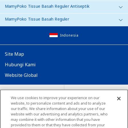
MamyPoko Tissue Basah Reguler Antiseptik
MamyPoko Tissue Basah Reguler
Indonesia
Site Map
Hubungi Kami
Website Global
Map Situs
Lokasi seluruh dunia
We use cookies to improve your experience on our
Tentang penggunaan situs ini
website, to personalize content and ads and to analyze
Lingkungan yang dianjurkan
our traffic. We share information about your use of our
website with our advertising and analytics partners, who
may combine it with other information that you have
provided to them or that they have collected from your