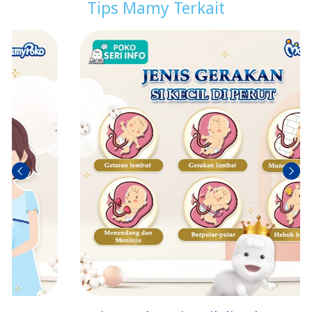
Tips Mamy Terkait
Sebel
Berik
umn
utny
ya
a