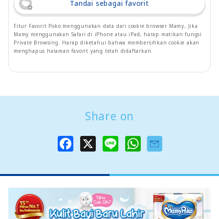
Tandai sebagai favorit
Fitur Favorit Poko menggunakan data dari cookie browser Mamy, Jika
Mamy menggunakan Safari di iPhone atau iPad, harap matikan fungsi
Private Browsing. Harap diketahui bahwa membersihkan cookie akan
menghapus halaman favorit yang telah didaftarkan.
Share on
F
X
L
W
a
i
h
c
n
a
e
e
t
b
s
o
A
o
p
k
p