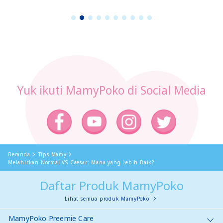
1
2
3
4
5
6
7
8
9
1
0
Yuk ikuti MamyPoko di Social Media
Beranda
Tips Mamy
Melahirkan Normal VS Caesar: Mana yang Lebih Baik?
Daftar Produk MamyPoko
Lihat semua produk MamyPoko
MamyPoko Preemie Care