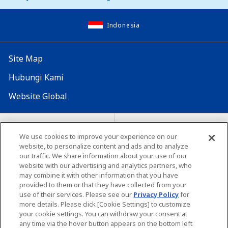
Indonesia
Site Map
Hubungi Kami
Website Global
Map Situs
Lokasi seluruh dunia
We use cookies to improve your experience on our
Tentang penggunaan situs ini
website, to personalize content and ads and to analyze
Lingkungan yang dianjurkan
our traffic. We share information about your use of our
website with our advertising and analytics partners, who
may combine it with other information that you have
provided to them or that they have collected from your
use of their services. Please see our
Privacy Policy
for
more details. Please click [Cookie Settings] to customize
your cookie settings. You can withdraw your consent at
Copyright© Unicharm Corporation
any time via the hover button appears on the bottom left