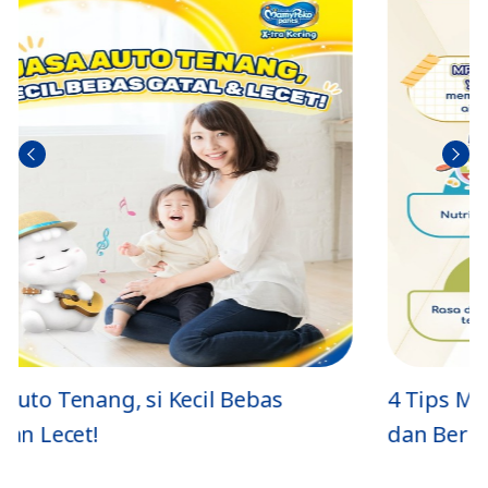
Sebel
Berik
umn
utny
ya
a
s
4 Tips MPASI Kukus Sehat, Lembut,
dan Bernutrisi