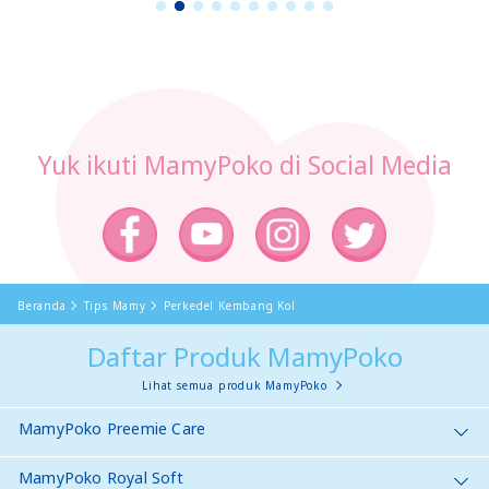
1
2
3
4
5
6
7
8
9
1
0
Yuk ikuti MamyPoko di Social Media
Beranda
Tips Mamy
Perkedel Kembang Kol
Daftar Produk MamyPoko
Lihat semua produk MamyPoko
MamyPoko Preemie Care
MamyPoko Royal Soft