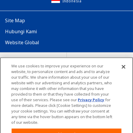
Indonesia
Site Map
Hubungi Kami
Website Global
Map Situs
Lokasi seluruh dunia
We use cookies to improve your experience on our
website, to personalize content and ads and to analyze
Tentang penggunaan situs ini
Lingkungan yang dianjurkan
our traffic. We share information about your use of our
website with our advertising and analytics partners, who
may combine it with other information that you have
provided to them or that they have collected from your
use of their services. Please see our
Privacy Policy
for
more details. Please click [Cookie Settings] to customize
your cookie settings. You can withdraw your consent at
Copyright© Unicharm Corporation
any time via the hover button appears on the bottom left
of our website.