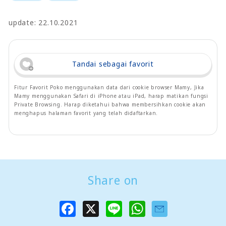
update: 22.10.2021
Tandai sebagai favorit
Fitur Favorit Poko menggunakan data dari cookie browser Mamy, Jika
Mamy menggunakan Safari di iPhone atau iPad, harap matikan fungsi
Private Browsing. Harap diketahui bahwa membersihkan cookie akan
menghapus halaman favorit yang telah didaftarkan.
Share on
F
X
L
W
a
i
h
c
n
a