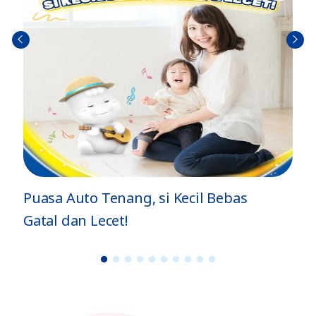
Sebel
Berik
umn
utny
ya
a
Puasa Auto Tenang, si Kecil Bebas
Gatal dan Lecet!
1
2
3
4
5
6
7
8
9
1
0