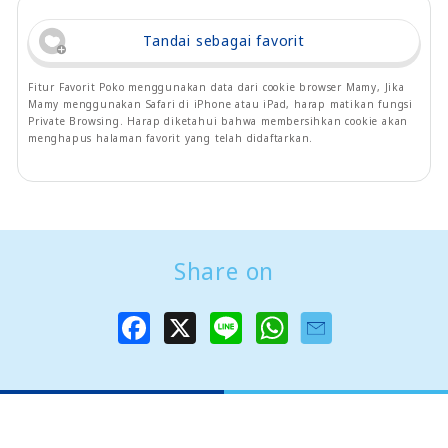
Tandai sebagai favorit
Fitur Favorit Poko menggunakan data dari cookie browser Mamy, Jika
Mamy menggunakan Safari di iPhone atau iPad, harap matikan fungsi
Private Browsing. Harap diketahui bahwa membersihkan cookie akan
menghapus halaman favorit yang telah didaftarkan.
Share on
F
X
L
W
a
i
h
c
n
a
e
e
t
b
s
o
A
o
p
k
p