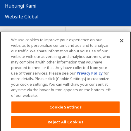
Hubungi Kami
Website Global
Map Situs
Lokasi seluruh dunia
We use cookies to improve your experience on our
website, to personalize content and ads and to analyze
Tentang penggunaan situs ini
Lingkungan yang dianjurkan
our traffic. We share information about your use of our
website with our advertising and analytics partners, who
may combine it with other information that you have
provided to them or that they have collected from your
use of their services. Please see our
Privacy Policy
for
more details. Please click [Cookie Settings] to customize
your cookie settings. You can withdraw your consent at
Copyright© Unicharm Corporation
any time via the hover button appears on the bottom left
of our website.
Cookie Settings
Reject All Cookies
Daftar POKOJANG POIN