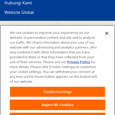
Hubungi Kami
Website Global
Map Situs
Lokasi seluruh dunia
We use cookies to improve your experience on our
website, to personalize content and ads and to analyze
Tentang penggunaan situs ini
Lingkungan yang dianjurkan
our traffic. We share information about your use of our
website with our advertising and analytics partners, who
may combine it with other information that you have
provided to them or that they have collected from your
use of their services. Please see our
Privacy Policy
for
more details. Please click [Cookie Settings] to customize
your cookie settings. You can withdraw your consent at
Copyright© Unicharm Corporation
any time via the hover button appears on the bottom left
of our website.
Cookie Settings
Reject All Cookies
Daftar POKOJANG POIN