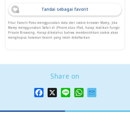
Tandai sebagai favorit
Fitur Favorit Poko menggunakan data dari cookie browser Mamy, Jika
Mamy menggunakan Safari di iPhone atau iPad, harap matikan fungsi
Private Browsing. Harap diketahui bahwa membersihkan cookie akan
menghapus halaman favorit yang telah didaftarkan.
Share on
F
X
L
W
a
i
h
c
n
a
e
e
t
b
s
o
A
o
p
k
p