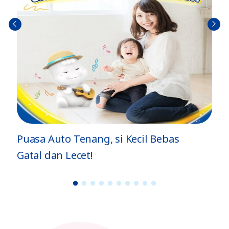
Sebel
Berik
umn
utny
ya
a
Puasa Auto Tenang, si Kecil Bebas
Gatal dan Lecet!
1
2
3
4
5
6
7
8
9
1
0