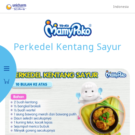
Indonesia
Perkedel Kentang Sayur