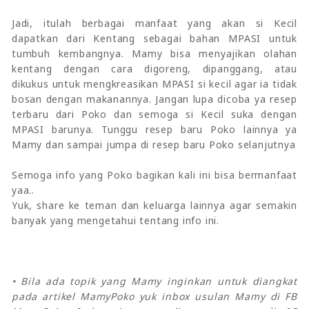
Jadi, itulah berbagai manfaat yang akan si Kecil
dapatkan dari Kentang sebagai bahan MPASI untuk
tumbuh kembangnya. Mamy bisa menyajikan olahan
kentang dengan cara digoreng, dipanggang, atau
dikukus untuk mengkreasikan MPASI si kecil agar ia tidak
bosan dengan makanannya. Jangan lupa dicoba ya resep
terbaru dari Poko dan semoga si Kecil suka dengan
MPASI barunya. Tunggu resep baru Poko lainnya ya
Mamy dan sampai jumpa di resep baru Poko selanjutnya
Semoga info yang Poko bagikan kali ini bisa bermanfaat
yaa..
Yuk, share ke teman dan keluarga lainnya agar semakin
banyak yang mengetahui tentang info ini.
• Bila ada topik yang Mamy inginkan untuk diangkat
pada artikel MamyPoko yuk inbox usulan Mamy di FB