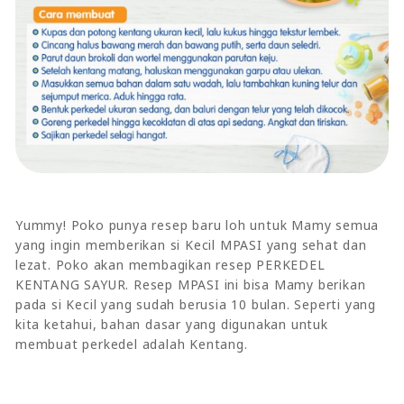
Yummy! Poko punya resep baru loh untuk Mamy semua
yang ingin memberikan si Kecil MPASI yang sehat dan
lezat. Poko akan membagikan resep PERKEDEL
KENTANG SAYUR. Resep MPASI ini bisa Mamy berikan
pada si Kecil yang sudah berusia 10 bulan. Seperti yang
kita ketahui, bahan dasar yang digunakan untuk
membuat perkedel adalah Kentang.