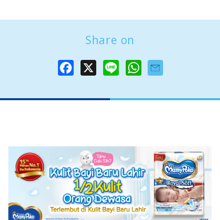
Share on
F
X
L
W
a
i
h
c
n
a
e
e
t
b
s
o
A
o
p
k
p