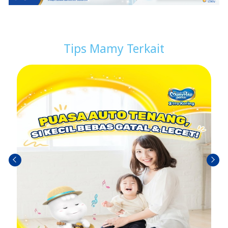
Tips Mamy Terkait
Sebel
Berik
umn
utny
ya
a