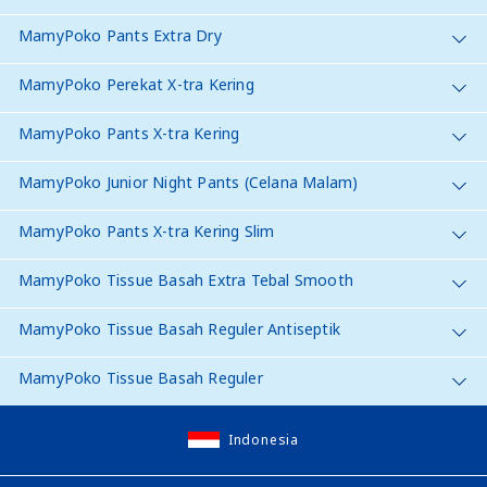
MamyPoko Pants Extra Dry
MamyPoko Perekat X-tra Kering
MamyPoko Pants X-tra Kering
MamyPoko Junior Night Pants (Celana Malam)
MamyPoko Pants X-tra Kering Slim
MamyPoko Tissue Basah Extra Tebal Smooth
MamyPoko Tissue Basah Reguler Antiseptik
MamyPoko Tissue Basah Reguler
Indonesia