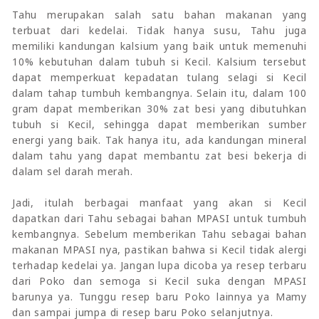
Tahu merupakan salah satu bahan makanan yang
terbuat dari kedelai. Tidak hanya susu, Tahu juga
memiliki kandungan kalsium yang baik untuk memenuhi
10% kebutuhan dalam tubuh si Kecil. Kalsium tersebut
dapat memperkuat kepadatan tulang selagi si Kecil
dalam tahap tumbuh kembangnya. Selain itu, dalam 100
gram dapat memberikan 30% zat besi yang dibutuhkan
tubuh si Kecil, sehingga dapat memberikan sumber
energi yang baik. Tak hanya itu, ada kandungan mineral
dalam tahu yang dapat membantu zat besi bekerja di
dalam sel darah merah.
Jadi, itulah berbagai manfaat yang akan si Kecil
dapatkan dari Tahu sebagai bahan MPASI untuk tumbuh
kembangnya. Sebelum memberikan Tahu sebagai bahan
makanan MPASI nya, pastikan bahwa si Kecil tidak alergi
terhadap kedelai ya. Jangan lupa dicoba ya resep terbaru
dari Poko dan semoga si Kecil suka dengan MPASI
barunya ya. Tunggu resep baru Poko lainnya ya Mamy
dan sampai jumpa di resep baru Poko selanjutnya.