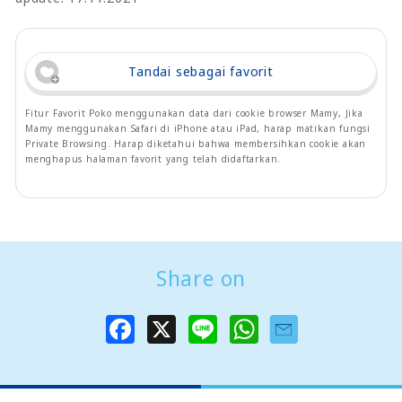
Tandai sebagai favorit
Fitur Favorit Poko menggunakan data dari cookie browser Mamy, Jika
Mamy menggunakan Safari di iPhone atau iPad, harap matikan fungsi
Private Browsing. Harap diketahui bahwa membersihkan cookie akan
menghapus halaman favorit yang telah didaftarkan.
Share on
F
X
L
W
a
i
h
c
n
a
e
e
t
b
s
o
A