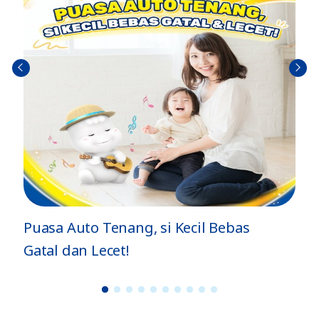
Sebel
Berik
umn
utny
ya
a
Puasa Auto Tenang, si Kecil Bebas
Gatal dan Lecet!
1
2
3
4
5
6
7
8
9
1
0