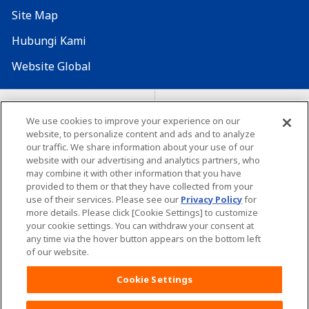
Site Map
Hubungi Kami
Website Global
Map Situs
Lokasi seluruh dunia
We use cookies to improve your experience on our
website, to personalize content and ads and to analyze
Tentang penggunaan situs ini
Lingkungan yang dianjurkan
our traffic. We share information about your use of our
website with our advertising and analytics partners, who
may combine it with other information that you have
provided to them or that they have collected from your
use of their services. Please see our
Privacy Policy
for
more details. Please click [Cookie Settings] to customize
your cookie settings. You can withdraw your consent at
Copyright© Unicharm Corporation
any time via the hover button appears on the bottom left
of our website.
Cookie Settings