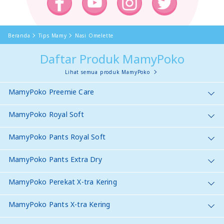
Beranda
Tips Mamy
Nasi Omelette
Daftar Produk MamyPoko
Lihat semua produk MamyPoko
MamyPoko Preemie Care
MamyPoko Royal Soft
MamyPoko Pants Royal Soft
MamyPoko Pants Extra Dry
MamyPoko Perekat X-tra Kering
MamyPoko Pants X-tra Kering