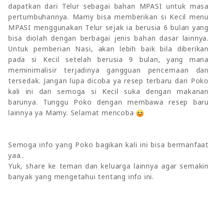
dapatkan dari Telur sebagai bahan MPASI untuk masa
pertumbuhannya. Mamy bisa memberikan si Kecil menu
MPASI menggunakan Telur sejak ia berusia 6 bulan yang
bisa diolah dengan berbagai jenis bahan dasar lainnya.
Untuk pemberian Nasi, akan lebih baik bila diberikan
pada si Kecil setelah berusia 9 bulan, yang mana
meminimalisir terjadinya gangguan pencernaan dan
tersedak. Jangan lupa dicoba ya resep terbaru dari Poko
kali ini dan semoga si Kecil suka dengan makanan
barunya. Tunggu Poko dengan membawa resep baru
lainnya ya Mamy. Selamat mencoba
Semoga info yang Poko bagikan kali ini bisa bermanfaat
yaa..
Yuk, share ke teman dan keluarga lainnya agar semakin
banyak yang mengetahui tentang info ini.