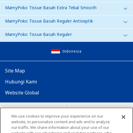
MamyPoko Tissue Basah Extra Tebal Smooth
MamyPoko Tissue Basah Reguler Antiseptik
MamyPoko Tissue Basah Reguler
Indonesia
Site Map
Hubungi Kami
Website Global
Map Situs
Lokasi seluruh dunia
We use cookies to improve your experience on our
website, to personalize content and ads and to analyze
Tentang penggunaan situs ini
Lingkungan yang dianjurkan
our traffic. We share information about your use of our