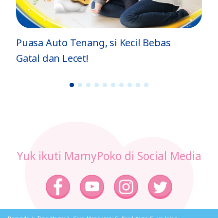
Puasa Auto Tenang, si Kecil Bebas
4 
Gatal dan Lecet!
da
1
2
3
4
5
6
7
8
9
1
0
Yuk ikuti MamyPoko di Social Media