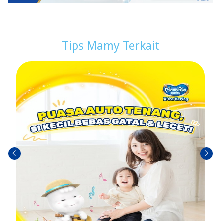
Tips Mamy Terkait
Sebel
Berik
umn
utny
ya
a