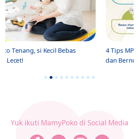
4 Tips MPASI Kukus Sehat, Lembut,
dan Bernutrisi
1
2
3
4
5
6
7
8
9
1
0
Yuk ikuti MamyPoko di Social Media