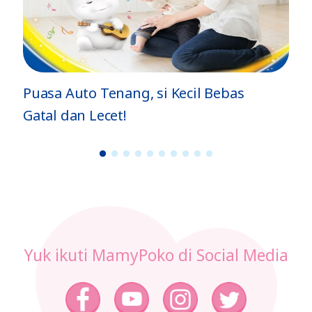
Puasa Auto Tenang, si Kecil Bebas
Gatal dan Lecet!
1
2
3
4
5
6
7
8
9
1
0
Yuk ikuti MamyPoko di Social Media