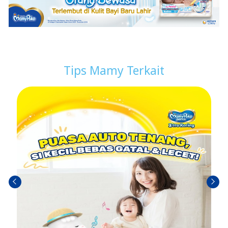
Tips Mamy Terkait
Sebel
Berik
umn
utny
ya
a