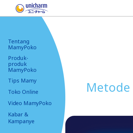
Tentang
MamyPoko
Produk-
produk
MamyPoko
Tips Mamy
Metode 3
Toko Online
Video MamyPoko
Kabar &
Kampanye