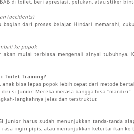
 BAB di toilet, beri apresiasi, pelukan, atau stiker b
an (accidents)
itu bagian dari proses belajar. Hindari memarahi, c
embali ke popok
ior akan mulai terbiasa mengenali sinyal tubuhnya. 
i Toilet Training?
l, anak bisa lepas popok lebih cepat dari metode berta
ri si Junior: Mereka merasa bangga bisa "mandiri".
ngkah-langkahnya jelas dan terstruktur.
Si Junior harus sudah menunjukkan tanda-tanda siap
 rasa ingin pipis, atau menunjukkan ketertarikan ke t