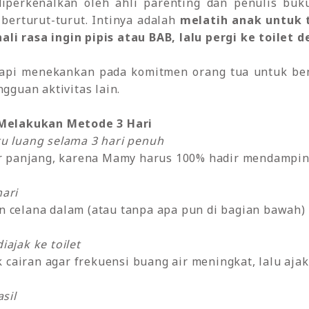
diperkenalkan oleh ahli parenting dan penulis buk
 berturut-turut. Intinya adalah
melatih anak untuk 
li rasa ingin pipis atau BAB, lalu pergi ke toile
 tapi menekankan pada komitmen orang tua untuk b
ngguan aktivitas lain.
elakukan Metode 3 Hari
tu luang selama 3 hari penuh
bur panjang, karena Mamy harus 100% hadir mendampin
ari
n celana dalam (atau tanpa apa pun di bagian bawah)
ajak ke toilet
airan agar frekuensi buang air meningkat, lalu ajak s
sil