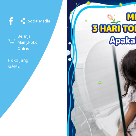
Social Media
Belanja
MamyPoko
Online
Poko jang
GAME