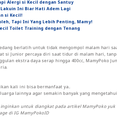
pi Alergi si Kecil dengan Santuy
Lakuin Ini Biar Hati Adem Lagi
 si Kecil!
oleh, Tapi Ini Yang Lebih Penting, Mamy!
Kecil Toilet Training dengan Tenang
i sedang berlatih untuk tidak mengompol malam hari s
 si Junior percaya diri saat tidur di malam hari, tan
ggulan ekstra daya serap hingga 400cc, MamyPoko Ju
ria.
an kali ini bisa bermanfaat ya..
luarga lainnya agar semakin banyak yang mengetahui 
y inginkan untuk diangkat pada artikel MamyPoko yu
sage di IG MamyPokoID