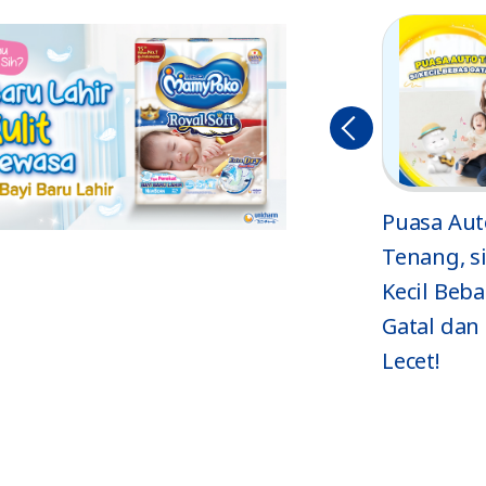
Sebelu
mnya
i
No More
Puasa Aut
Ruam! 6 Trik
Tenang, si
at
Perawatan
Kecil Beba
Kulit Terbaik
Gatal dan
Lecet!