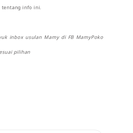
tentang info ini.
o yuk inbox usulan Mamy di FB MamyPoko
suai pilihan