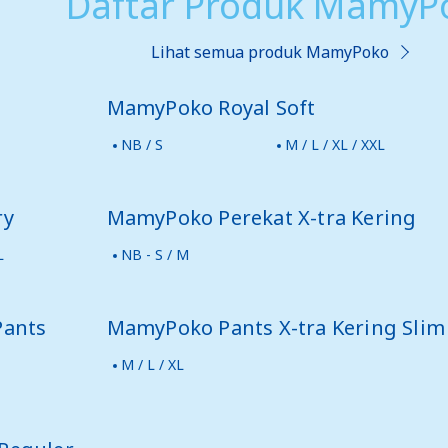
Daftar Produk MamyP
Lihat semua produk MamyPoko
MamyPoko Royal Soft
NB / S
M / L / XL / XXL
ry
MamyPoko Perekat X-tra Kering
L
NB - S / M
Pants
MamyPoko Pants X-tra Kering Slim
M / L / XL