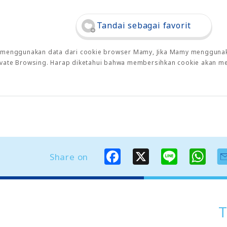
Tandai sebagai favorit
o menggunakan data dari cookie browser Mamy, Jika Mamy menggunaka
rivate Browsing. Harap diketahui bahwa membersihkan cookie akan m
F
X
L
W
Share on
a
i
h
c
n
a
e
e
t
b
s
o
A
o
p
T
k
p