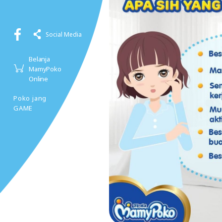
Social Media
Belanja
MamyPoko
Online
Poko jang
GAME