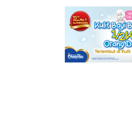
50 Nama Bay
Simple &
Mudah Diing