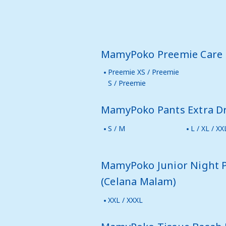
MamyPoko Preemie Care
Preemie XS / Preemie
S / Preemie
MamyPoko Pants Extra D
S / M
L / XL / XX
MamyPoko Junior Night 
(Celana Malam)
XXL / XXXL