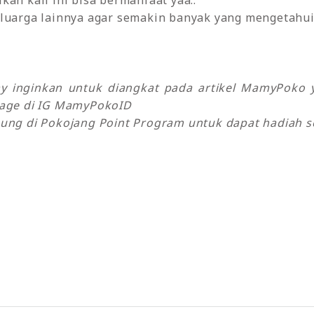
kan kali ini bisa bermanfaat yaa..
luarga lainnya agar semakin banyak yang mengetahui 
my inginkan untuk diangkat pada artikel MamyPok
sage di IG MamyPokoID
ung di Pokojang Point Program untuk dapat hadiah se