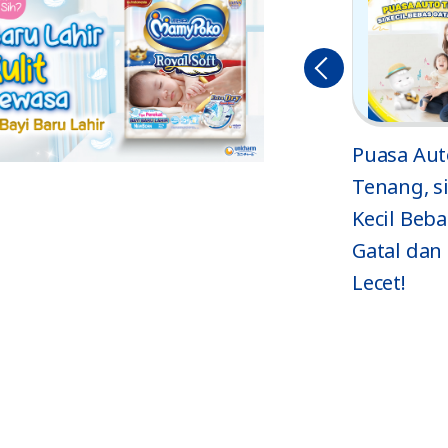
Sebelu
mnya
No More
Puasa Aut
Ruam! 6 Trik
Tenang, si
at
Perawatan
Kecil Beba
Kulit Terbaik
Gatal dan
Lecet!