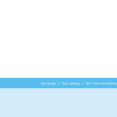
Beranda
Tips Mamy
Me Time Ala Mam