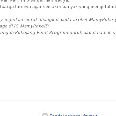
an kali ini bisa bermanfaat ya..
luarga lainnya agar semakin banyak yang mengetahui 
my inginkan untuk diangkat pada artikel MamyPok
sage di IG MamyPokoID
ung di Pokojang Point Program untuk dapat hadiah se