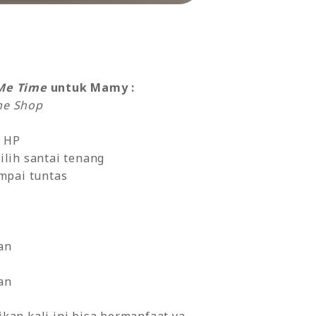
Me Time
untuk Mamy :
ne Shop
n HP
pilih santai tenang
mpai tuntas
an
an