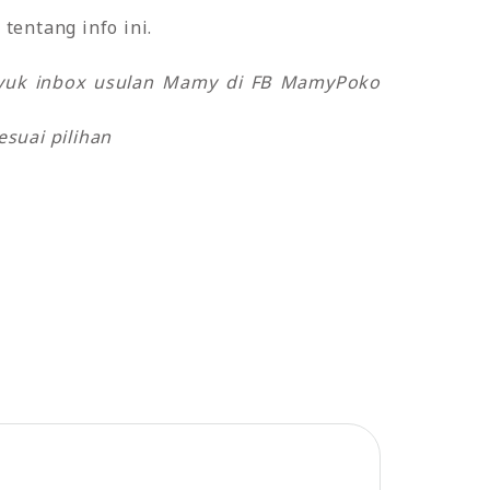
tentang info ini.
o yuk inbox usulan Mamy di FB MamyPoko
suai pilihan