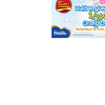
50 Nama Bayi
Simple &
Mudah Diing