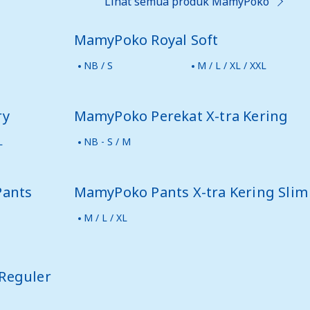
Lihat semua produk MamyPoko
MamyPoko Royal Soft
NB / S
M / L / XL / XXL
ry
MamyPoko Perekat X-tra Kering
L
NB - S / M
Pants
MamyPoko Pants X-tra Kering Slim
M / L / XL
Reguler