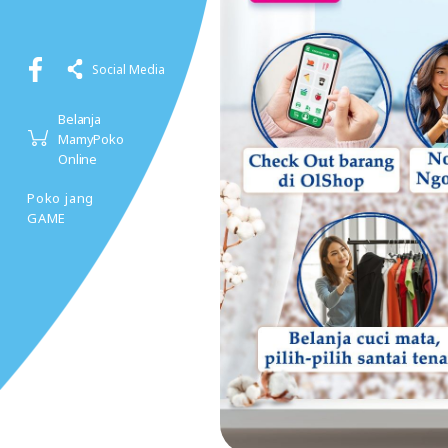
Social Media
Belanja
MamyPoko
Online
Poko jang
GAME