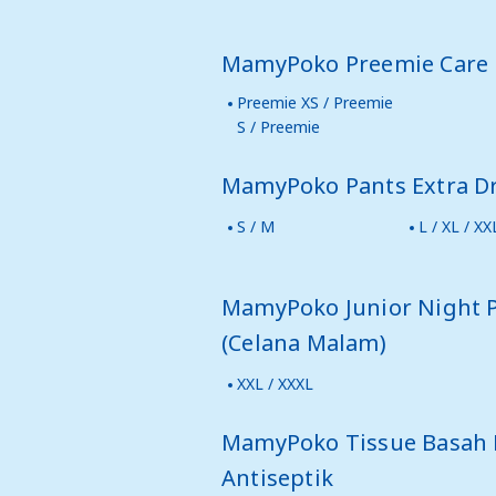
MamyPoko Preemie Care
Preemie XS / Preemie
S / Preemie
MamyPoko Pants Extra D
S / M
L / XL / XX
MamyPoko Junior Night 
(Celana Malam)
XXL / XXXL
MamyPoko Tissue Basah 
Antiseptik