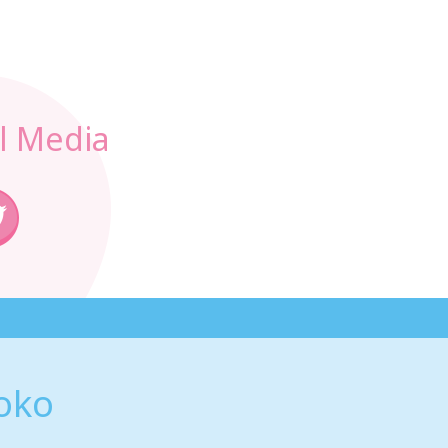
l Media
oko