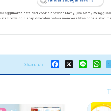
Tandai sebagai favorit
o menggunakan data dari cookie browser Mamy, Jika Mamy menggunaka
rivate Browsing. Harap diketahui bahwa membersihkan cookie akan m
F
X
L
W
Share on
a
i
h
c
n
a
e
e
t
b
s
o
A
o
p
T
k
p