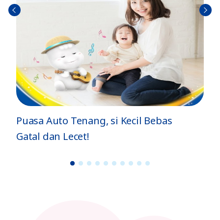
Sebel
Berik
umn
utny
ya
a
Puasa Auto Tenang, si Kecil Bebas
Gatal dan Lecet!
1
2
3
4
5
6
7
8
9
1
0