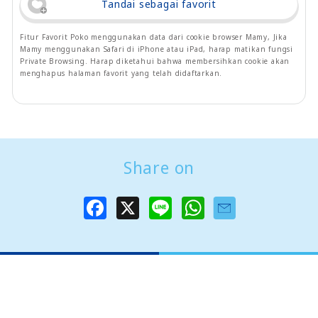
Tandai sebagai favorit
Fitur Favorit Poko menggunakan data dari cookie browser Mamy, Jika
Mamy menggunakan Safari di iPhone atau iPad, harap matikan fungsi
Private Browsing. Harap diketahui bahwa membersihkan cookie akan
menghapus halaman favorit yang telah didaftarkan.
Share on
F
X
L
W
a
i
h
c
n
a
e
e
t
b
s
o
A
o
p
k
p