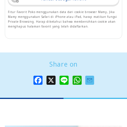
Fitur Favorit Poko menggunakan data dari cookie browser Mamy, Jika
Mamy menggunakan Safari di iPhone atau iPad, harap matikan fungsi
Private Browsing. Harap diketahui bahwa membersihkan cookie akan
menghapus halaman favorit yang telah didaftarkan.
Share on
F
X
L
W
a
i
h
c
n
a
e
e
t
b
s
o
A
o
p
k
p