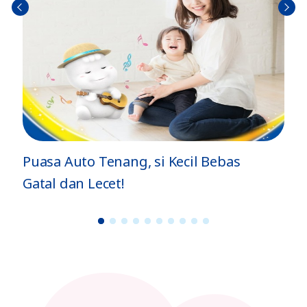
Sebel
Berik
umn
utny
ya
a
Puasa Auto Tenang, si Kecil Bebas
4 Ti
Gatal dan Lecet!
dan 
1
2
3
4
5
6
7
8
9
1
0