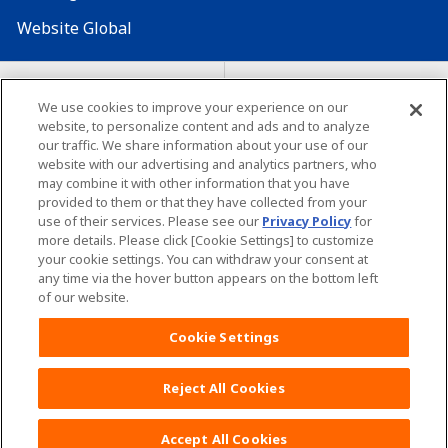
Website Global
Map Situs
Lokasi seluruh dunia
We use cookies to improve your experience on our
Tentang penggunaan situs ini
website, to personalize content and ads and to analyze
Lingkungan yang dianjurkan
our traffic. We share information about your use of our
website with our advertising and analytics partners, who
may combine it with other information that you have
provided to them or that they have collected from your
use of their services. Please see our
Privacy Policy
for
more details. Please click [Cookie Settings] to customize
your cookie settings. You can withdraw your consent at
Copyright© Unicharm Corporation
any time via the hover button appears on the bottom left
of our website.
Cookie Settings
Reject All Cookies
Daftar POKOJANG POIN
PROGRAM Yuk!
KLIK DISINI
Accept All Cookies